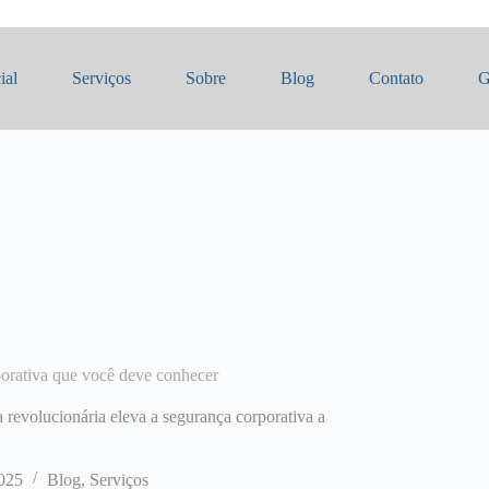
ial
Serviços
Sobre
Blog
Contato
G
porativa que você deve conhecer
revolucionária eleva a segurança corporativa a
025
Blog
,
Serviços