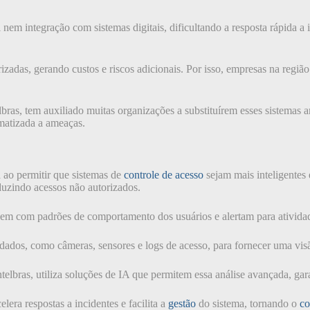
m integração com sistemas digitais, dificultando a resposta rápida a 
izadas, gerando custos e riscos adicionais. Por isso, empresas na regiã
bras, tem auxiliado muitas organizações a substituírem esses sistemas an
omatizada a ameaças.
a ao permitir que sistemas de
controle de acesso
sejam mais inteligentes
duzindo acessos não autorizados.
dem com padrões de comportamento dos usuários e alertam para atividad
dados, como câmeras, sensores e logs de acesso, para fornecer uma visã
telbras, utiliza soluções de IA que permitem essa análise avançada, ga
ra respostas a incidentes e facilita a
gestão
do sistema, tornando o
co