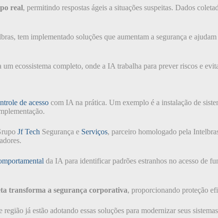
po real
, permitindo respostas ágeis a situações suspeitas. Dados colet
elbras, tem implementado soluções que aumentam a segurança e ajudam
a um ecossistema completo, onde a IA trabalha para prever riscos e evit
ntrole de acesso
com IA na prática. Um exemplo é a instalação de sist
 implementação.
 Grupo
Jf Tech
Segurança e
Serviços
, parceiro homologado pela Intelbra
radores.
comportamental
da IA para identificar padrões estranhos no acesso de fun
eta transforma a segurança corporativa
, proporcionando proteção efi
 região já estão adotando essas soluções para modernizar seus sistemas