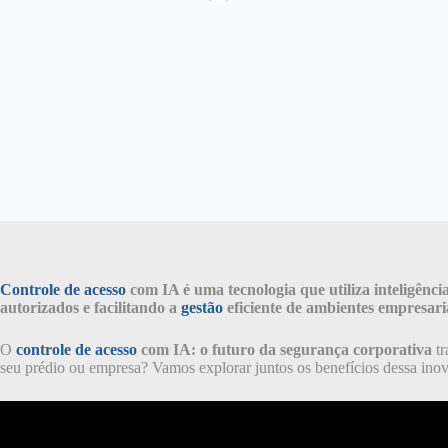
Controle de acesso
com IA é uma tecnologia que utiliza inteligênci
autorizados e facilitando a
gestão
eficiente de ambientes empresaria
O
controle de acesso
com IA: o futuro da segurança corporativa
tr
seu prédio ou empresa? Vamos explorar juntos os benefícios dessa inova