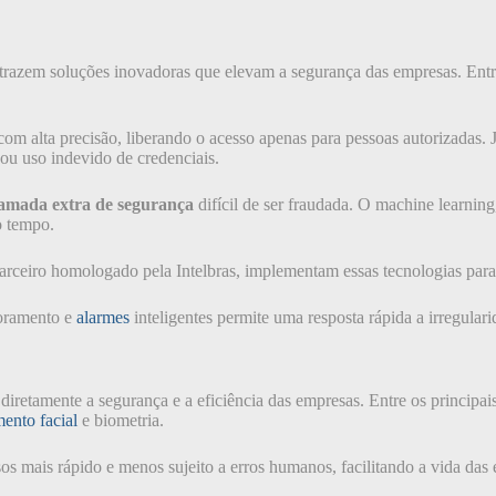
trazem soluções inovadoras que elevam a segurança das empresas. Entre
om alta precisão, liberando o acesso apenas para pessoas autorizadas. 
 ou uso indevido de credenciais.
amada extra de segurança
difícil de ser fraudada. O machine learning
o tempo.
parceiro homologado pela Intelbras, implementam essas tecnologias para 
toramento e
alarmes
inteligentes permite uma resposta rápida a irregula
iretamente a segurança e a eficiência das empresas. Entre os principais
ento facial
e biometria.
s mais rápido e menos sujeito a erros humanos, facilitando a vida das 