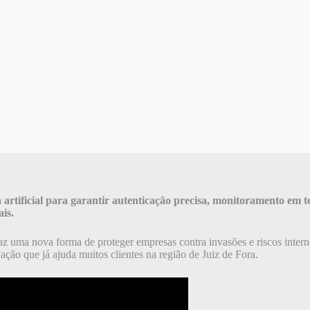
a artificial para garantir autenticação precisa, monitoramento em
is.
az uma nova forma de proteger empresas contra invasões e riscos inter
ção que já ajuda muitos clientes na região de Juiz de Fora.