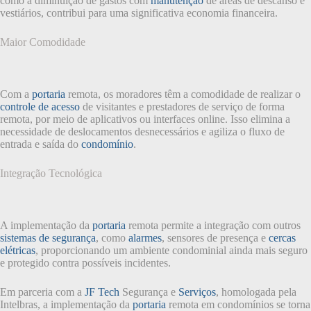
como a diminuição de gastos com
manutenção
de áreas de descanso e
vestiários, contribui para uma significativa economia financeira.
Maior Comodidade
Com a
portaria
remota, os moradores têm a comodidade de realizar o
controle de acesso
de visitantes e prestadores de serviço de forma
remota, por meio de aplicativos ou interfaces online. Isso elimina a
necessidade de deslocamentos desnecessários e agiliza o fluxo de
entrada e saída do
condomínio
.
Integração Tecnológica
A implementação da
portaria
remota permite a integração com outros
sistemas de segurança
, como
alarmes
, sensores de presença e
cercas
elétricas
, proporcionando um ambiente condominial ainda mais seguro
e protegido contra possíveis incidentes.
Em parceria com a
JF Tech
Segurança e
Serviços
, homologada pela
Intelbras, a implementação da
portaria
remota em condomínios se torna