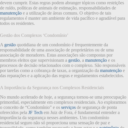
devem cumprir. Estas regras podem abranger tópicos como restrições
de ruído, políticas de animais de estimação, responsabilidades de
manutenção
e a utilização de áreas comuns. O objetivo de tais
regulamentos é manter um ambiente de vida pacífico e agradável para
todos os residentes.
Gestão dos Complexos ‘Condomínio’
A
gestão
quotidiana de um condomínio é frequentemente da
responsabilidade de uma associação de proprietários ou de uma
associação de moradores. Estas associações são compostas por
membros eleitos que supervisionam a
gestão
, a
manutenção
e os
processos de decisão relacionados com o complexo. São responsáveis
por tarefas como a cobrança de taxas, a organização da
manutenção
e
das reparações e a aplicação das regras e regulamentos estabelecidos.
A Importância da Segurança nos Complexos Residenciais
No mundo acelerado de hoje, a segurança tornou-se uma preocupação
primordial, especialmente em complexos residenciais. Ao explorarmos
o conceito de “Condomínio” e os
serviços
de segurança de ponta
oferecidos pela
JF Tech
em Juiz de Fora, é fundamental entender a
importância da segurança nesses ambientes. Um condomínio
residencial seguro não só proporciona uma sensação de paz e
tranquilidade, como também resguarda o bem-estar e o
patrimônio
de