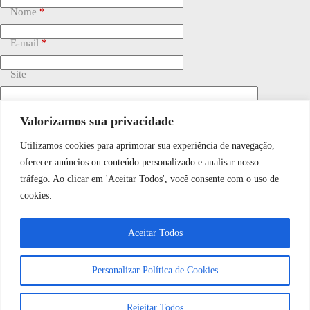
Nome
*
E-mail
*
Site
Adicionar comentário
*
Valorizamos sua privacidade
Utilizamos cookies para aprimorar sua experiência de navegação,
WhatsApp JF Tech
oferecer anúncios ou conteúdo personalizado e analisar nosso
tráfego. Ao clicar em 'Aceitar Todos', você consente com o uso de
cookies.
Vamos conversar e descobrir como
Salvar meu nome, e-mail e site neste navegador para a
próxima vez que eu comentar.
Aceitar Todos
podemos ajudá-lo hoje?
Personalizar Política de Cookies
Publicar comentário
Abrir bate-papo
Rejeitar Todos