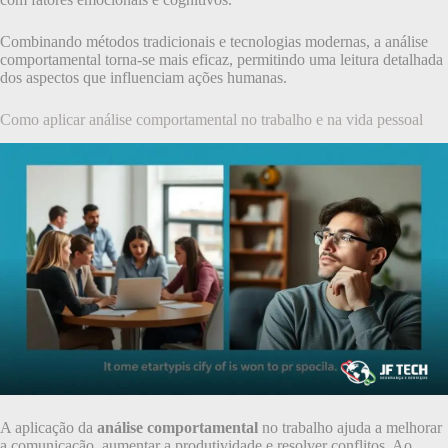
Combinando métodos tradicionais e tecnologias modernas, a análise
comportamental torna-se mais eficaz, permitindo uma leitura detalhada
dos aspectos que influenciam ações humanas.
Como aplicar análise comportamental no trabalho e na vida pessoal
A aplicação da
análise comportamental
no trabalho ajuda a melhorar
a comunicação, aumentar a produtividade e resolver conflitos. Ao