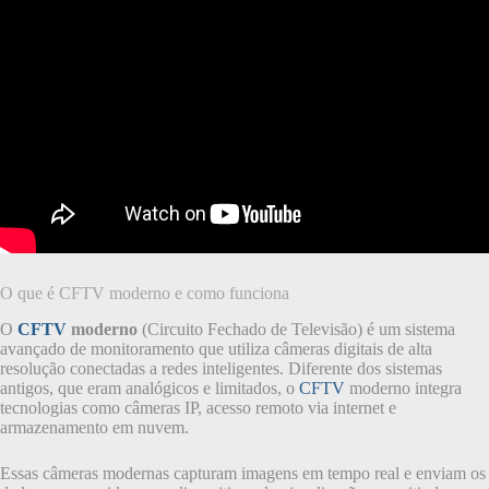
O que é CFTV moderno e como funciona
O
CFTV
moderno
(Circuito Fechado de Televisão) é um sistema
avançado de monitoramento que utiliza câmeras digitais de alta
resolução conectadas a redes inteligentes. Diferente dos sistemas
antigos, que eram analógicos e limitados, o
CFTV
moderno integra
tecnologias como câmeras IP, acesso remoto via internet e
armazenamento em nuvem.
Essas câmeras modernas capturam imagens em tempo real e enviam os