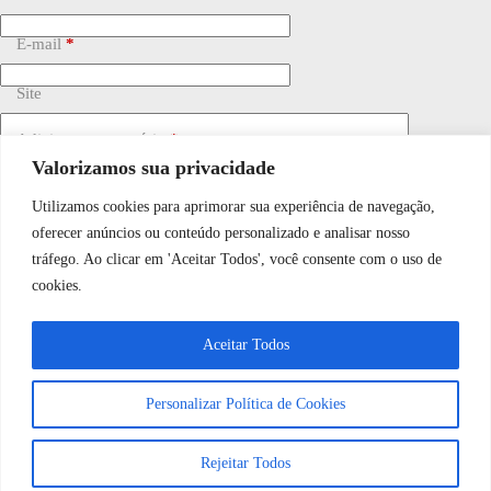
E-mail
*
Site
Adicionar comentário
*
Valorizamos sua privacidade
Utilizamos cookies para aprimorar sua experiência de navegação,
WhatsApp JF Tech
oferecer anúncios ou conteúdo personalizado e analisar nosso
tráfego. Ao clicar em 'Aceitar Todos', você consente com o uso de
cookies.
Vamos conversar e descobrir como
Salvar meu nome, e-mail e site neste navegador para a
próxima vez que eu comentar.
Aceitar Todos
podemos ajudá-lo hoje?
Personalizar Política de Cookies
Publicar comentário
Abrir bate-papo
Rejeitar Todos