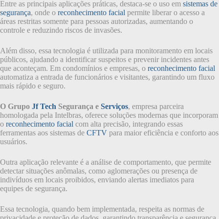
Entre as principais aplicações práticas, destaca-se o uso em
sistemas de
segurança
, onde o
reconhecimento facial
permite liberar o acesso a
áreas restritas somente para pessoas autorizadas, aumentando o
controle e reduzindo riscos de invasões.
Além disso, essa tecnologia é utilizada para monitoramento em locais
públicos, ajudando a identificar suspeitos e prevenir incidentes antes
que aconteçam. Em condomínios e empresas, o
reconhecimento facial
automatiza a entrada de funcionários e visitantes, garantindo um fluxo
mais rápido e seguro.
O Grupo
Jf Tech
Segurança e
Serviços
, empresa parceira
homologada pela Intelbras, oferece soluções modernas que incorporam
o
reconhecimento facial
com alta precisão, integrando essas
ferramentas aos sistemas de
CFTV
para maior eficiência e conforto aos
usuários.
Outra aplicação relevante é a análise de comportamento, que permite
detectar situações anômalas, como aglomerações ou presença de
indivíduos em locais proibidos, enviando alertas imediatos para
equipes de segurança.
Essa tecnologia, quando bem implementada, respeita as normas de
privacidade e proteção de dados, garantindo transparência e segurança