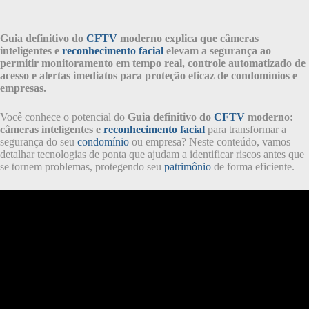
Guia definitivo do
CFTV
moderno explica que câmeras
inteligentes e
reconhecimento facial
elevam a segurança ao
permitir monitoramento em tempo real, controle automatizado de
acesso e alertas imediatos para proteção eficaz de condomínios e
empresas.
Você conhece o potencial do
Guia definitivo do
CFTV
moderno:
câmeras inteligentes e
reconhecimento facial
para transformar a
segurança do seu
condomínio
ou empresa? Neste conteúdo, vamos
detalhar tecnologias de ponta que ajudam a identificar riscos antes que
se tornem problemas, protegendo seu
patrimônio
de forma eficiente.