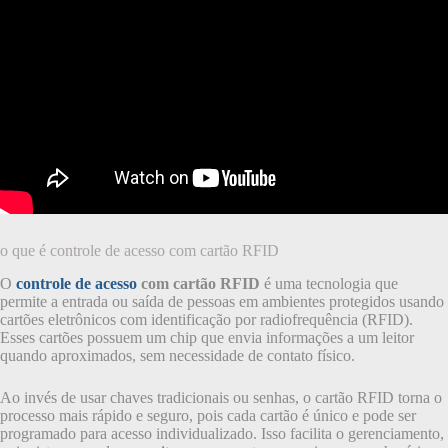
o que é controle de acesso com cartão RFID
O
controle de acesso
com cartão RFID
é uma tecnologia que
permite a entrada ou saída de pessoas em ambientes protegidos usando
cartões eletrônicos com identificação por radiofrequência (RFID).
Esses cartões possuem um chip que envia informações a um leitor
quando aproximados, sem necessidade de contato físico.
Ao invés de usar chaves tradicionais ou senhas, o cartão RFID torna o
processo mais rápido e seguro, pois cada cartão é único e pode ser
programado para acesso individualizado. Isso facilita o gerenciamento,