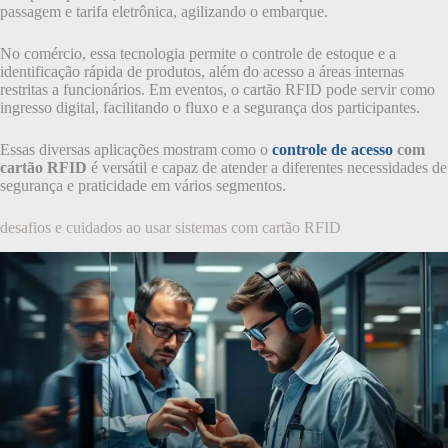
passagem e tarifa eletrônica, agilizando o embarque.
No comércio, essa tecnologia permite o controle de estoque e a
identificação rápida de produtos, além do acesso a áreas internas
restritas a funcionários. Em eventos, o cartão RFID pode servir como
ingresso digital, facilitando o fluxo e a segurança dos participantes.
Essas diversas aplicações mostram como o
controle de acesso
com
cartão RFID
é versátil e capaz de atender a diferentes necessidades de
segurança e praticidade em vários segmentos.
desafios e cuidados ao usar sistemas com cartão RFID