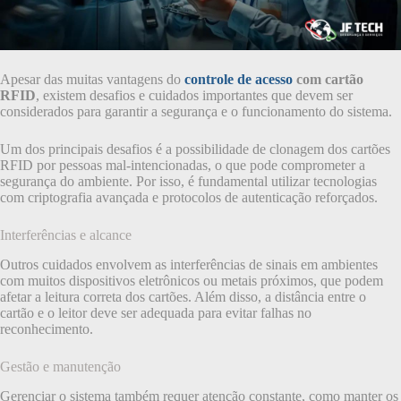
Apesar das muitas vantagens do
controle de acesso
com cartão
RFID
, existem desafios e cuidados importantes que devem ser
considerados para garantir a segurança e o funcionamento do sistema.
Um dos principais desafios é a possibilidade de clonagem dos cartões
RFID por pessoas mal-intencionadas, o que pode comprometer a
segurança do ambiente. Por isso, é fundamental utilizar tecnologias
com criptografia avançada e protocolos de autenticação reforçados.
Interferências e alcance
Outros cuidados envolvem as interferências de sinais em ambientes
com muitos dispositivos eletrônicos ou metais próximos, que podem
afetar a leitura correta dos cartões. Além disso, a distância entre o
cartão e o leitor deve ser adequada para evitar falhas no
reconhecimento.
Gestão e manutenção
Gerenciar o sistema também requer atenção constante, como manter os