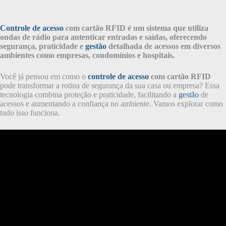
Controle de acesso
com cartão RFID é um sistema que utiliza
ondas de rádio para autenticar entradas e saídas, oferecendo
segurança, praticidade e
gestão
detalhada de acessos em diversos
ambientes como empresas, condomínios e hospitais.
Você já pensou em como o
controle de acesso
com cartão RFID
pode transformar a rotina de segurança da sua casa ou empresa? Essa
tecnologia combina proteção e praticidade, facilitando a
gestão
de
acessos e aumentando a confiança no ambiente. Vamos explorar como
tudo isso funciona.