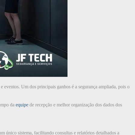
 e eventos. Um dos principais ganhos é a segurança ampliada, pois o
 tempo da
equipe
de recepção e melhor organização dos dados dos
único sistema, facilitando consultas e relatórios detalhados a