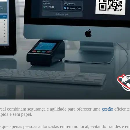
eal combinam segurança e agilidade para oferecer uma
gestão
eficiente
ápida e sem papel.
que apenas pessoas autorizadas entrem no local, evitando fraudes e ent