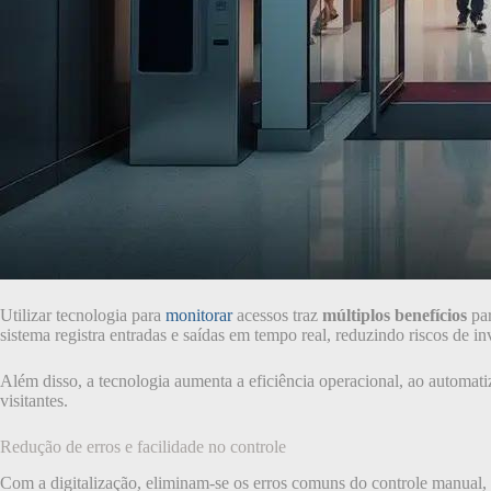
Utilizar tecnologia para
monitorar
acessos traz
múltiplos benefícios
par
sistema registra entradas e saídas em tempo real, reduzindo riscos de i
Além disso, a tecnologia aumenta a eficiência operacional, ao automati
visitantes.
Redução de erros e facilidade no controle
Com a digitalização, eliminam-se os erros comuns do controle manual, c