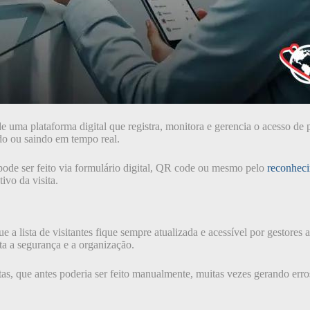
 uma plataforma digital que registra, monitora e gerencia o acesso de 
ndo ou saindo em tempo real.
ode ser feito via formulário digital, QR code ou mesmo pelo
reconheci
ivo da visita.
a lista de visitantes fique sempre atualizada e acessível por gestores 
a a segurança e a organização.
visitas, que antes poderia ser feito manualmente, muitas vezes gerando e