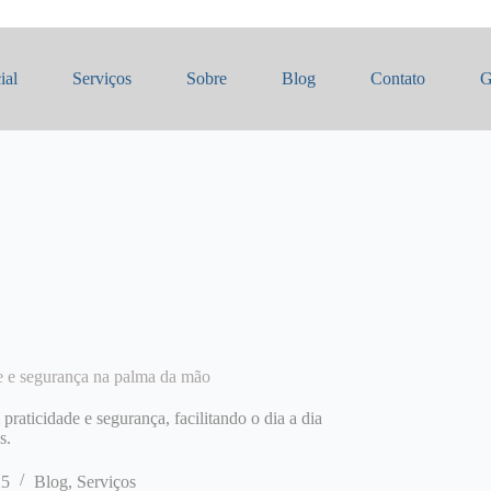
ial
Serviços
Sobre
Blog
Contato
G
de e segurança na palma da mão
raticidade e segurança, facilitando o dia a dia
s.
25
Blog
,
Serviços