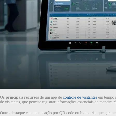
Os
principais recursos
de um app de
controle de visitantes
em tempo r
de visitantes, que permite registrar informações essenciais de maneira r
Outro destaque é a autenticação por QR code ou biometria, que garante 