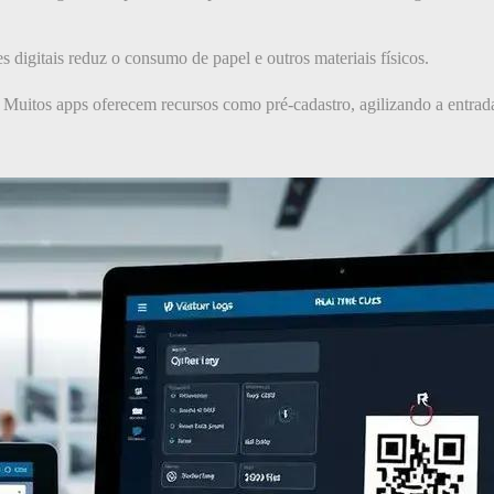
s digitais reduz o consumo de papel e outros materiais físicos.
Muitos apps oferecem recursos como pré-cadastro, agilizando a entrad