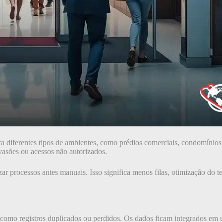
a diferentes tipos de ambientes, como prédios comerciais, condomínios
nvasões ou acessos não autorizados.
zar processos antes manuais. Isso significa menos filas, otimização do
omo registros duplicados ou perdidos. Os dados ficam integrados em um 