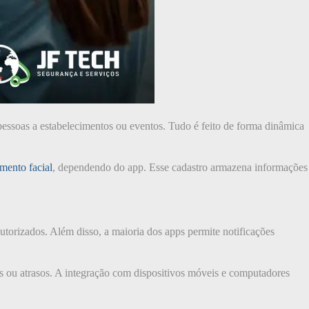
pessoas a estabelecimentos ou eventos. Tudo é feito de forma dinâmica
mento facial
, dependendo do app. Esse cadastro armazena informações
autorizados. Além disso, a maioria dos apps permite notificações
rros ou atrasos. A integração com dispositivos móveis e computadores