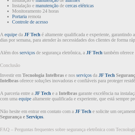
Instalação e
manutenção
de
alarmes
Instalação e
manutenção
de
cercas elétricas
Monitoramento 24 horas
Portaria
remota
Controle de acesso
A
equipe
da
JF Tech
é altamente qualificada e experiente, garantindo a
dias por semana, para atender às necessidades dos clientes de forma rápi
Além dos
serviços
de segurança eletrônica, a
JF Tech
também oferece
Conclusão
Investir em
Tecnologia Intelbras
e nos
serviços
da
JF Tech
Seguranç
Intelbras
oferece soluções inovadoras e confiáveis para proteger resid
A parceria entre a
JF Tech
e a
Intelbras
garante excelência na instala
com uma
equipe
altamente qualificada e experiente, que está sempre pr
Não hesite em entrar em contato com a
JF Tech
e solicite um orçament
Segurança e
Serviços
.
FAQ – Perguntas frequentes sobre segurança eletrônica com Tecnologia