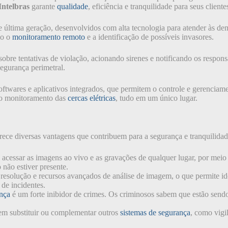
Intelbras
garante
qualidade
, eficiência e tranquilidade para seus cliente
 última geração, desenvolvidos com alta tecnologia para atender às de
do o
monitoramento remoto
e a identificação de possíveis invasores.
 sobre tentativas de violação, acionando sirenes e notificando os respo
segurança perimetral.
ftwares e aplicativos integrados, que permitem o controle e gerenciam
o monitoramento das
cercas elétricas
, tudo em um único lugar.
ece diversas vantagens que contribuem para a segurança e tranquilida
 acessar as imagens ao vivo e as gravações de qualquer lugar, por meio
não estiver presente.
esolução e recursos avançados de análise de imagem, o que permite ident
de incidentes.
nça
é um forte inibidor de crimes. Os criminosos sabem que estão sendo
m substituir ou complementar outros
sistemas de segurança
, como vigi