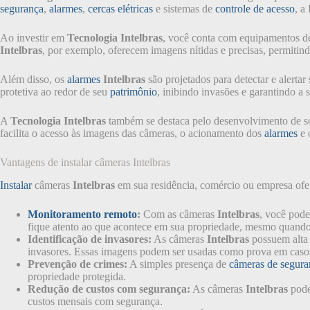
segurança
,
alarmes
,
cercas elétricas
e sistemas de
controle de acesso
, a
Ao investir em
Tecnologia Intelbras
, você conta com equipamentos de
Intelbras
, por exemplo, oferecem imagens nítidas e precisas, permitin
Além disso, os
alarmes
Intelbras
são projetados para detectar e alertar
protetiva ao redor de seu
patrimônio
, inibindo invasões e garantindo a 
A
Tecnologia Intelbras
também se destaca pelo desenvolvimento de so
facilita o acesso às imagens das câmeras, o acionamento dos
alarmes
e 
Vantagens de instalar câmeras Intelbras
Instalar
câmeras
Intelbras
em sua residência, comércio ou empresa ofer
Monitoramento remoto
:
Com as câmeras
Intelbras
, você pode
fique atento ao que acontece em sua propriedade, mesmo quando 
Identificação de invasores:
As câmeras
Intelbras
possuem alta r
invasores. Essas imagens podem ser usadas como prova em caso 
Prevenção de crimes:
A simples presença de
câmeras de segura
propriedade protegida.
Redução de custos com segurança:
As câmeras
Intelbras
pode
custos mensais com segurança.