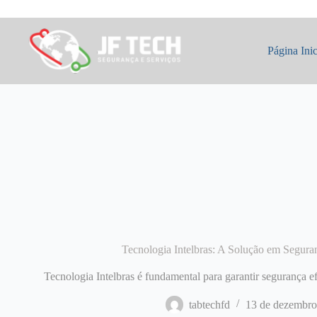
Pular
para
o
conteúdo
Página Inic
Tecnologia Intelbras: A Solução em Seguran
Tecnologia Intelbras é fundamental para garantir segurança 
tabtechfd
13 de dezembro