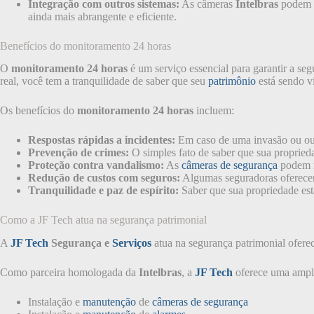
Integração com outros sistemas:
As câmeras
Intelbras
podem s
ainda mais abrangente e eficiente.
Benefícios do monitoramento 24 horas
O
monitoramento 24 horas
é um serviço essencial para garantir a s
real, você tem a tranquilidade de saber que seu
patrimônio
está sendo v
Os benefícios do
monitoramento 24 horas
incluem:
Respostas rápidas a incidentes:
Em caso de uma invasão ou ou
Prevenção de crimes:
O simples fato de saber que sua proprieda
Proteção contra vandalismo:
As
câmeras de segurança
podem re
Redução de custos com seguros:
Algumas seguradoras oferecem
Tranquilidade e paz de espírito:
Saber que sua propriedade está
Como a JF Tech atua na segurança patrimonial
A
JF Tech
Segurança e
Serviços
atua na segurança patrimonial oferec
Como parceira homologada da
Intelbras
, a
JF Tech
oferece uma ampla
Instalação e
manutenção
de
câmeras de segurança