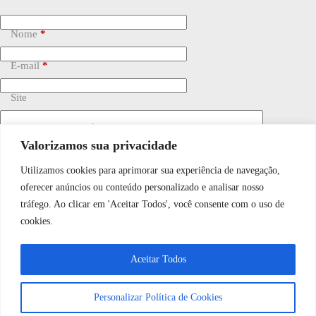
Nome
*
E-mail
*
Site
Adicionar comentário
*
Valorizamos sua privacidade
Utilizamos cookies para aprimorar sua experiência de navegação,
WhatsApp JF Tech
oferecer anúncios ou conteúdo personalizado e analisar nosso
tráfego. Ao clicar em 'Aceitar Todos', você consente com o uso de
cookies.
Vamos conversar e descobrir como
Salvar meu nome, e-mail e site neste navegador para a
próxima vez que eu comentar.
Aceitar Todos
podemos ajudá-lo hoje?
Personalizar Política de Cookies
Publicar comentário