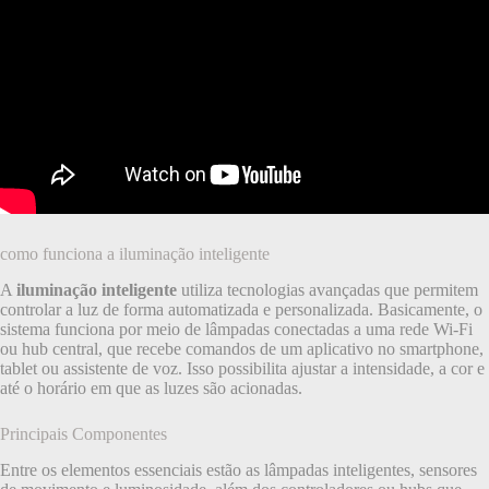
como funciona a iluminação inteligente
A
iluminação inteligente
utiliza tecnologias avançadas que permitem
controlar a luz de forma automatizada e personalizada. Basicamente, o
sistema funciona por meio de lâmpadas conectadas a uma rede Wi-Fi
ou hub central, que recebe comandos de um aplicativo no smartphone,
tablet ou assistente de voz. Isso possibilita ajustar a intensidade, a cor e
até o horário em que as luzes são acionadas.
Principais Componentes
Entre os elementos essenciais estão as lâmpadas inteligentes, sensores