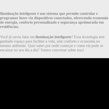
Iluminação inteligente é um sistema que permite controlar e
programar luzes via dispositivos conectados, oferecendo economia
de energia, conforto personalizado e segurança aprimorada em
residências.
Você já ouviu falar em
iluminação inteligente
? Essa tecnologia tem
ganhado espaço para facilitar a vida, unir conforto e economia no
mesmo ambiente. Quer saber por onde começar e como ela pode se
encaixar no seu dia a dia? Vamos conversar sobre isso!