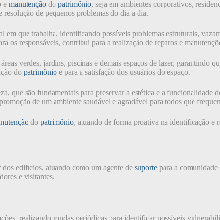
o e
manutenção
do
patrimônio
, seja em ambientes corporativos, residen
e resolução de pequenos problemas do dia a dia.
l em que trabalha, identificando possíveis problemas estruturais, vazame
ara os responsáveis, contribui para a realização de reparos e manutençõ
reas verdes, jardins, piscinas e demais espaços de lazer, garantindo q
zação do
patrimônio
e para a satisfação dos usuários do espaço.
za, que são fundamentais para preservar a estética e a funcionalidade 
 promoção de um ambiente saudável e agradável para todos que frequen
nutenção
do
patrimônio
, atuando de forma proativa na identificação 
 dos edifícios, atuando como um agente de
suporte
para a comunidade q
ores e visitantes.
ações, realizando rondas periódicas para identificar possíveis vulnerabi