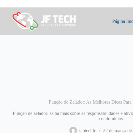
Pular
para
o
conteúdo
Página Inic
Função de Zelador: As Melhores Dicas Para
Função de zelador: saiba mais sobre as responsabilidades e ativi
condomínios.
tabtechfd
22 de março de