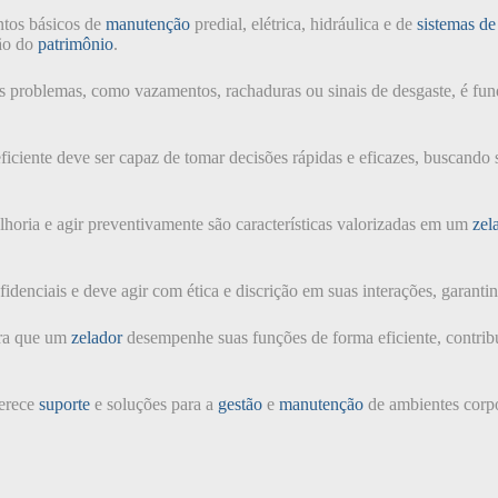
ntos básicos de
manutenção
predial, elétrica, hidráulica e de
sistemas de
ção do
patrimônio
.
s problemas, como vazamentos, rachaduras ou sinais de desgaste, é fu
ficiente deve ser capaz de tomar decisões rápidas e eficazes, buscand
lhoria e agir preventivamente são características valorizadas em um
zel
enciais e deve agir com ética e discrição em suas interações, garantin
ara que um
zelador
desempenhe suas funções de forma eficiente, contrib
erece
suporte
e soluções para a
gestão
e
manutenção
de ambientes corpo