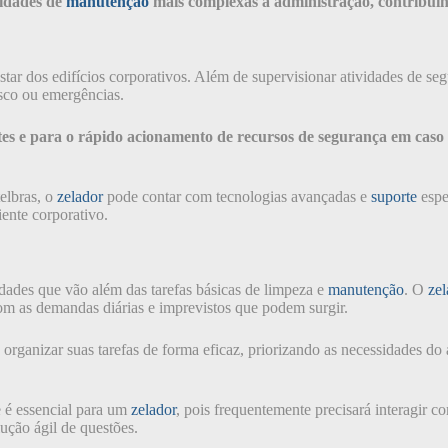
sidades de
manutenção
mais complexas à administração, contribui
r dos edifícios corporativos. Além de supervisionar atividades de s
isco ou emergências.
entes e para o rápido acionamento de recursos de segurança em ca
elbras, o
zelador
pode contar com tecnologias avançadas e
suporte
espe
iente corporativo.
idades que vão além das tarefas básicas de limpeza e
manutenção
. O
zel
com as demandas diárias e imprevistos que podem surgir.
 organizar suas tarefas de forma eficaz, priorizando as necessidades d
e é essencial para um
zelador
, pois frequentemente precisará interagir 
lução ágil de questões.