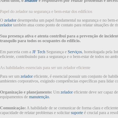
Além disso, o
zelador
é responsável por relatar problemas e neces
Papel do zelador na segurança e bem-estar dos edifícios
O
zelador
desempenha um papel fundamental na segurança e no bem-esta
zelador
também atua como ponto de contato para relatar situações de r
Sua presença ativa e atenta contribui para a prevenção de incid
tranquilo para todos os ocupantes do edifício.
Em parceria com a
JF Tech
Segurança e
Serviços
, homologada pela Int
eficiente, contribuindo para a segurança e o bem-estar de todos no amb
As habilidades essenciais para ser um zelador eficiente
Para ser um
zelador
eficiente, é essencial possuir um conjunto de habil
ambientes corporativos, exigindo competências específicas para lidar 
Organização e planejamento:
Um
zelador
eficiente deve ser capaz de
equipamentos de
manutenção
.
Comunicação:
A habilidade de se comunicar de forma clara e eficient
capacidade de relatar problemas e solicitar
suporte
é crucial para a reso