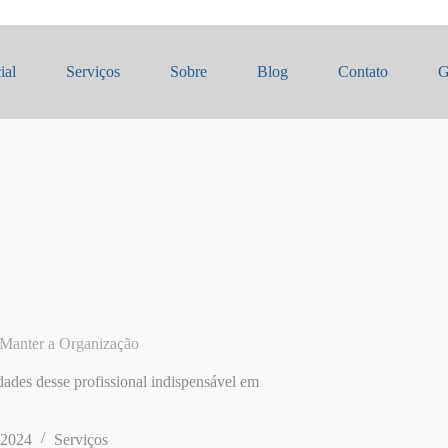
ial
Serviços
Sobre
Blog
Contato
G
 Manter a Organização
dades desse profissional indispensável em
 2024
Serviços