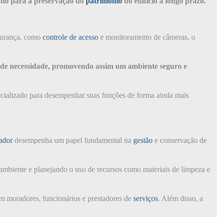
ndo para a preservação do
patrimônio
do edifício a longo prazo.
egurança, como
controle de acesso
e monitoramento de câmeras, o
so de necessidade, promovendo assim um ambiente seguro e
cializado para desempenhar suas funções de forma ainda mais
ador
desempenha um papel fundamental na
gestão
e conservação de
o ambiente e planejando o uso de recursos como materiais de limpeza e
com moradores, funcionários e prestadores de
serviços
. Além disso, a