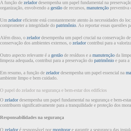
A função de
zelador
desempenha um papel fundamental na preservaçã
organização, envolvendo a
gestão
de recursos,
manutenção
preventiva 
Um
zelador
eficiente está constantemente atento às necessidades do loca
comprometer a integridade do
patrimônio
. Ao reportar essas questões p
Além disso, o
zelador
desempenha um papel crucial na conservação de á
conservação dos ambientes externos, o
zelador
contribui para a valori
Outro aspecto relevante é a
gestão
de resíduos e a
manutenção
da limpe
limpeza adequada, contribui para a preservação do
patrimônio
e para a
Em resumo, a função de
zelador
desempenha um papel essencial na
ma
ambiente limpo e bem cuidado.
O papel do zelador na segurança e bem-estar dos edifícios
O
zelador
desempenha um papel fundamental na segurança e bem-estar
contribuem significativamente para a tranquilidade e proteção dos morad
Responsabilidades na segurança
O
zelador
é responsável por
monitorar
e garantir a segurança das instal