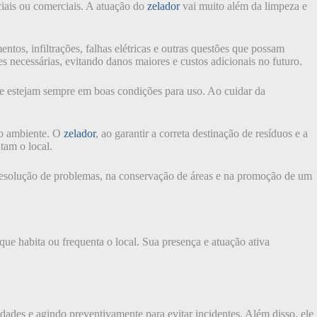
ciais ou comerciais. A atuação do
zelador
vai muito além da limpeza e
ntos, infiltrações, falhas elétricas e outras questões que possam
es necessárias, evitando danos maiores e custos adicionais no futuro.
ue estejam sempre em boas condições para uso. Ao cuidar da
do ambiente. O
zelador
, ao garantir a correta destinação de resíduos e a
tam o local.
e resolução de problemas, na conservação de áreas e na promoção de um
ue habita ou frequenta o local. Sua presença e atuação ativa
lidades e agindo preventivamente para evitar incidentes. Além disso, ele