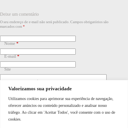
Deixe um comentário
O seu endereço de e-mail não será publicado.
Campos obrigatórios são
marcados com
*
Nome
*
E-mail
*
Site
Adicionar comentário
*
Valorizamos sua privacidade
Utilizamos cookies para aprimorar sua experiência de navegação,
WhatsApp JF Tech
oferecer anúncios ou conteúdo personalizado e analisar nosso
tráfego. Ao clicar em 'Aceitar Todos', você consente com o uso de
cookies.