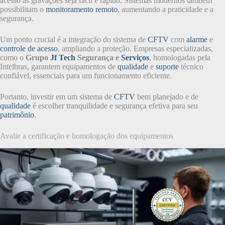
acesso às gravações seja fácil e rápido. Sistemas modernos também
possibilitam o
monitoramento remoto
, aumentando a praticidade e a
segurança.
Um ponto crucial é a integração do sistema de
CFTV
com
alarme
e
controle de acesso
, ampliando a proteção. Empresas especializadas,
como o
Grupo
Jf Tech
Segurança e
Serviços
, homologadas pela
Intelbras, garantem equipamentos de
qualidade
e
suporte
técnico
confiável, essenciais para um funcionamento eficiente.
Portanto, investir em um sistema de
CFTV
bem planejado e de
qualidade
é escolher tranquilidade e segurança efetiva para seu
patrimônio
.
Avalie a certificação e homologação dos equipamentos