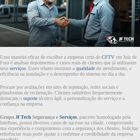
Uma maneira eficaz de escolher a empresa certa de
CFTV
em Juiz de
Fora é analisar depoimentos e casos reais de clientes que já utilizaram
seus
serviços
. Esses relatos mostram a
qualidade
do atendimento, a
eficiência na instalação e o desempenho do sistema no dia a dia.
Procure por avaliações em sites de reputação, redes sociais e
plataformas de reclamação. Clientes satisfeitos frequentemente
destacam o
suporte
técnico ágil, a personalização do serviço e a
confiança na empresa.
Grupo
Jf Tech
Segurança e
Serviços
, parceiro homologado pela
Intelbras, possui diversos casos de sucesso na cidade, comprovando
sua experiência e compromisso com a segurança dos clientes. Solicitar
referências reais pode ajudar a confirmar a credibilidade da empresa
escolhida.