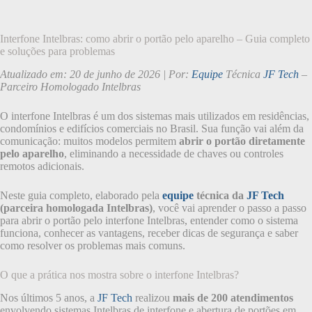
Interfone Intelbras: como abrir o portão pelo aparelho – Guia completo
e soluções para problemas
Atualizado em: 20 de junho de 2026 | Por:
Equipe
Técnica
JF Tech
–
Parceiro Homologado Intelbras
O interfone Intelbras é um dos sistemas mais utilizados em residências,
condomínios e edifícios comerciais no Brasil. Sua função vai além da
comunicação: muitos modelos permitem
abrir o portão diretamente
pelo aparelho
, eliminando a necessidade de chaves ou controles
remotos adicionais.
Neste guia completo, elaborado pela
equipe
técnica da
JF Tech
(parceira homologada Intelbras)
, você vai aprender o passo a passo
para abrir o portão pelo interfone Intelbras, entender como o sistema
funciona, conhecer as vantagens, receber dicas de segurança e saber
como resolver os problemas mais comuns.
O que a prática nos mostra sobre o interfone Intelbras?
Nos últimos 5 anos, a
JF Tech
realizou
mais de 200 atendimentos
envolvendo sistemas Intelbras de interfone e abertura de portões em