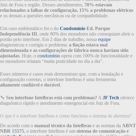
Juiz de Fora e região. Desses atendimentos,
70% estavam
relacionados a falhas de configuração, 15% a problemas elétricos
e os demais a questões mecânicas ou de compatibilidade.
Um caso emblemático foi o do
Condomínio
Ed. Parque
Independência III
, onde 80% dos moradores não conseguiam abrir o
portão pelo interfone. Em 2 dias de trabalho, nossa
equipe
diagnosticou e corrigiu o problema:
a fiação estava mal
dimensionada e as configurações de fábrica nunca haviam sido
ajustadas
. Hoje, o
condomínio
opera com 100% de funcionalidade e
os moradores relatam “muita praticidade no dia a dia”.
Esses números e casos reais demonstram que, com a instalação e
configuração corretas, o interfone Intelbras é uma ferramenta
altamente confiável e durável
.
🔧
Seu interfone Intelbras está com problemas?
A
JF Tech
oferece
diagnóstico rápido e atendimento emergencial em Juiz de Fora.
O que é o interfone Intelbras e como funciona o sistema de abertura?
De acordo com o
manual técnico da Intelbras
e as normas da
ABNT
NBR 15575
, o interfone Intelbras é um
sistema de comunicação e