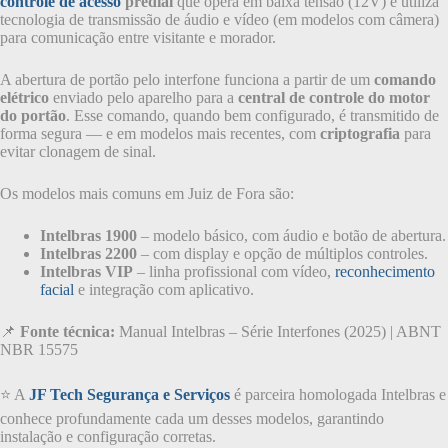
controle de acesso
predial
que opera em baixa tensão (12V) e utiliza
tecnologia de transmissão de áudio e vídeo (em modelos com câmera)
para comunicação entre visitante e morador.
A abertura de portão pelo interfone funciona a partir de um
comando
elétrico
enviado pelo aparelho para a
central de controle do motor
do portão
. Esse comando, quando bem configurado, é transmitido de
forma segura — e em modelos mais recentes, com
criptografia
para
evitar clonagem de sinal.
Os modelos mais comuns em Juiz de Fora são:
Intelbras 1900
– modelo básico, com áudio e botão de abertura.
Intelbras 2200
– com display e opção de múltiplos controles.
Intelbras VIP
– linha profissional com vídeo,
reconhecimento
facial
e integração com aplicativo.
📌
Fonte técnica:
Manual Intelbras – Série Interfones (2025) | ABNT
NBR 15575
⭐ A
JF Tech Segurança e Serviços
é parceira homologada Intelbras e
conhece profundamente cada um desses modelos, garantindo
instalação e configuração corretas.