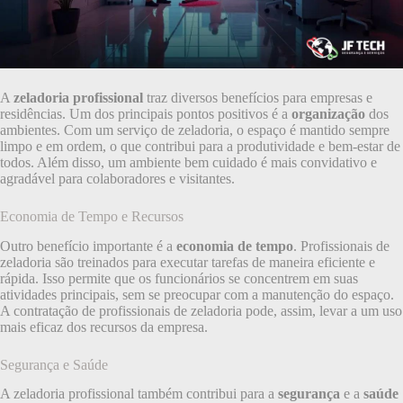
A
zeladoria profissional
traz diversos benefícios para empresas e
residências. Um dos principais pontos positivos é a
organização
dos
ambientes. Com um serviço de zeladoria, o espaço é mantido sempre
limpo e em ordem, o que contribui para a produtividade e bem-estar de
todos. Além disso, um ambiente bem cuidado é mais convidativo e
agradável para colaboradores e visitantes.
Economia de Tempo e Recursos
Outro benefício importante é a
economia de tempo
. Profissionais de
zeladoria são treinados para executar tarefas de maneira eficiente e
rápida. Isso permite que os funcionários se concentrem em suas
atividades principais, sem se preocupar com a manutenção do espaço.
A contratação de profissionais de zeladoria pode, assim, levar a um uso
mais eficaz dos recursos da empresa.
Segurança e Saúde
A zeladoria profissional também contribui para a
segurança
e a
saúde