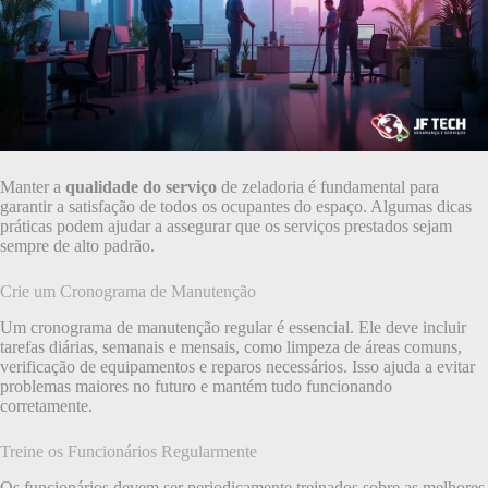
Manter a
qualidade do serviço
de zeladoria é fundamental para
garantir a satisfação de todos os ocupantes do espaço. Algumas dicas
práticas podem ajudar a assegurar que os serviços prestados sejam
sempre de alto padrão.
Crie um Cronograma de Manutenção
Um cronograma de manutenção regular é essencial. Ele deve incluir
tarefas diárias, semanais e mensais, como limpeza de áreas comuns,
verificação de equipamentos e reparos necessários. Isso ajuda a evitar
problemas maiores no futuro e mantém tudo funcionando
corretamente.
Treine os Funcionários Regularmente
Os funcionários devem ser periodicamente treinados sobre as melhores