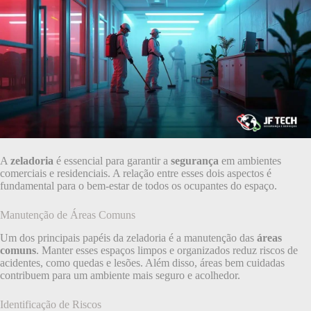
A
zeladoria
é essencial para garantir a
segurança
em ambientes
comerciais e residenciais. A relação entre esses dois aspectos é
fundamental para o bem-estar de todos os ocupantes do espaço.
Manutenção de Áreas Comuns
Um dos principais papéis da zeladoria é a manutenção das
áreas
comuns
. Manter esses espaços limpos e organizados reduz riscos de
acidentes, como quedas e lesões. Além disso, áreas bem cuidadas
contribuem para um ambiente mais seguro e acolhedor.
Identificação de Riscos