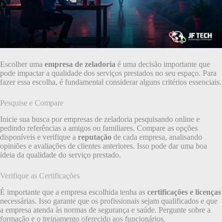
Escolher uma
empresa de zeladoria
é uma decisão importante que
pode impactar a qualidade dos serviços prestados no seu espaço. Para
fazer essa escolha, é fundamental considerar alguns critérios essenciais.
Pesquise e Compare
Inicie sua busca por empresas de zeladoria pesquisando online e
pedindo referências a amigos ou familiares. Compare as opções
disponíveis e verifique a
reputação
de cada empresa, analisando
opiniões e avaliações de clientes anteriores. Isso pode dar uma boa
ideia da qualidade do serviço prestado.
Verifique as Certificações
É importante que a empresa escolhida tenha as
certificações e licenças
necessárias. Isso garante que os profissionais sejam qualificados e que
a empresa atenda às normas de segurança e saúde. Pergunte sobre a
formação e o treinamento oferecido aos funcionários.