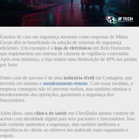
Estudos de caso em segurança mostram como empresas de Minas
Gerais têm se beneficiado da adoção de sistemas de segurança
eficientes. Um exemplo é a
loja de eletrônicos
em Belo Horizonte,
que implementou um sistema de câmeras de vigilância conectadas.
Após essa mudança, a loja relatou uma diminuição de 40% nas perdas
por furto.
Outro caso de sucesso é de uma
indústria têxtil
em Contagem, que
investiu em alarmes e
monitoramento remoto
. Com essas medidas, a
empresa conseguiu não só prevenir roubos, mas também otimizar o
monitoramento das operações, garantindo a segurança dos
funcionários.
Além disso, uma
clínica de saúde
em Uberlândia adotou controle de
acesso com identidade digital para seus pacientes e funcionários. Isso
não somente aumentou a segurança, mas também melhorou a
experiência do cliente ao oferecer um ambiente mais organizado e
seguro.