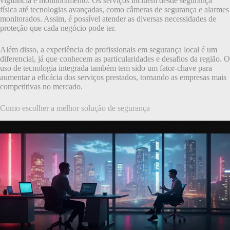
vigilância e monitoramento. Os serviços incluem desde segurança
física até tecnologias avançadas, como câmeras de segurança e alarmes
monitorados. Assim, é possível atender as diversas necessidades de
proteção que cada negócio pode ter.
Além disso, a experiência de profissionais em segurança local é um
diferencial, já que conhecem as particularidades e desafios da região. O
uso de tecnologia integrada também tem sido um fator-chave para
aumentar a eficácia dos serviços prestados, tornando as empresas mais
competitivas no mercado.
Como escolher a melhor solução de segurança