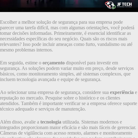
Escolher a melhor solução de segurança para sua empresa pode
parecer uma tarefa difícil, mas com algumas orientações, você poderá
tomar decisões informadas. Primeiramente, é essencial identificar as
necessidades específicas do seu negócio. Quais são os riscos mais
relevantes? Isso pode incluir ameaças como furto, vandalismo ou até
mesmo problemas internos.
Em seguida, estime o
orçamento
disponível para investir em
segurança. As soluções podem variar muito em preço, desde serviços
básicos, como monitoramento simples, até sistemas complexos, que
incluem tecnologia avançada e equipe de segurança.
Ao selecionar uma empresa de segurança, considere sua
experiência
e
reputação no mercado. Pesquise sobre o histórico e os clientes
atendidos. Também é importante verificar se a empresa oferece suporte
técnico adequado e serviços de manutenção.
Além disso, avalie a
tecnologia
utilizada. Sistemas modernos e
integrados proporcionam maior eficácia e são mais fáceis de gerenciar.
Câmeras de vigilância com acesso remoto, alarmes e monitoramento