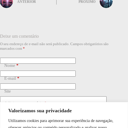
ANTERIOR
PRÓXIMO
Deixe um comentário
O seu endereço de e-mail não será publicado.
Campos obrigatórios são
marcados com
*
Nome
*
E-mail
*
Site
Adicionar comentário
*
Valorizamos sua privacidade
Utilizamos cookies para aprimorar sua experiência de navegação,
WhatsApp JF Tech
oferecer anúncios ou conteúdo personalizado e analisar nosso