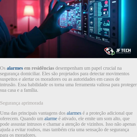
Os
alarmes
em residências
desempenham um papel crucial na
segurança domiciliar. Eles são projetados para detectar movimentos
suspeitos e alertar os moradores ou as autoridades em casos de
intrusão. Essa habilidade os torna uma ferramenta valiosa para proteger
sua casa e a família.
Segurança aprimorada
Uma das principais vantagens dos
alarmes
é a proteção adicional que
oferecem. Quando um
alarme
é ativado, ele emite um som alto, que
pode assustar intrusos e chamar a atenção de vizinhos. Isso não apenas
ajuda a evitar roubos, mas também cria uma sensação de segurança
para os moradores.