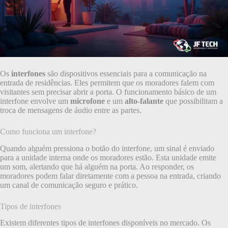
Os
interfones
são dispositivos essenciais para a comunicação na
entrada de residências. Eles permitem que os moradores falem com
visitantes sem precisar abrir a porta. O funcionamento básico de um
interfone envolve um
microfone
e um
alto-falante
que possibilitam a
troca de mensagens de áudio entre as partes.
Como funciona um interfone?
Quando alguém pressiona o botão do interfone, um sinal é enviado
para a unidade interna onde os moradores estão. Esta unidade emite
um som, alertando que há alguém na porta. Ao responder, os
moradores podem falar diretamente com a pessoa na entrada, criando
um canal de comunicação seguro e prático.
Tipos de interfones
Existem diferentes tipos de interfones disponíveis no mercado. Os