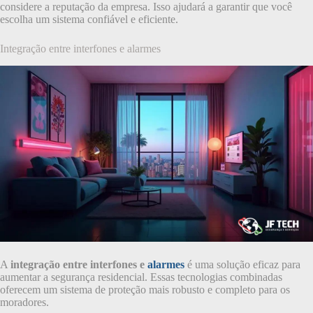
considere a reputação da empresa. Isso ajudará a garantir que você
escolha um sistema confiável e eficiente.
Integração entre interfones e alarmes
A
integração entre interfones e
alarmes
é uma solução eficaz para
aumentar a segurança residencial. Essas tecnologias combinadas
oferecem um sistema de proteção mais robusto e completo para os
moradores.