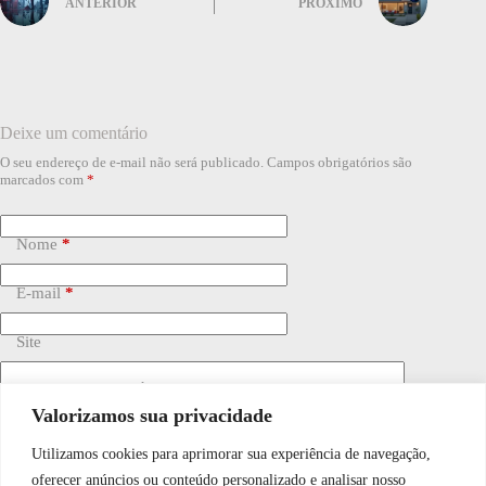
ANTERIOR
PRÓXIMO
Deixe um comentário
O seu endereço de e-mail não será publicado.
Campos obrigatórios são
marcados com
*
Nome
*
E-mail
*
Site
Adicionar comentário
*
Valorizamos sua privacidade
Utilizamos cookies para aprimorar sua experiência de navegação,
WhatsApp JF Tech
oferecer anúncios ou conteúdo personalizado e analisar nosso