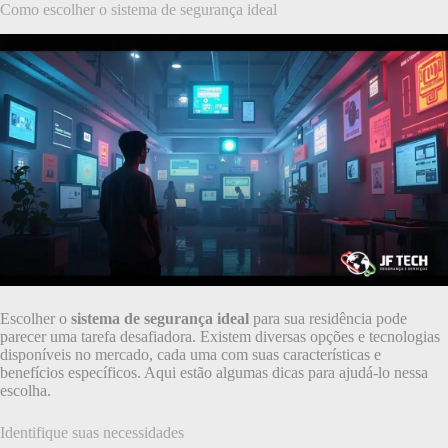
Como escolher o sistema de segurança ideal
Escolher o
sistema de segurança ideal
para sua residência pode
parecer uma tarefa desafiadora. Existem diversas opções e tecnologias
disponíveis no mercado, cada uma com suas características e
benefícios específicos. Aqui estão algumas dicas para ajudá-lo nessa
escolha.
Identifique suas necessidades