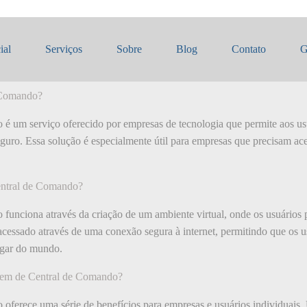
agem de Central de Comando
ial
Serviços
Sobre
Blog
Contato
G
 Comando?
é um serviço oferecido por empresas de tecnologia que permite aos us
eguro. Essa solução é especialmente útil para empresas que precisam ac
ntral de Comando?
funciona através da criação de um ambiente virtual, onde os usuários
 acessado através de uma conexão segura à internet, permitindo que os 
lugar do mundo.
gem de Central de Comando?
ferece uma série de benefícios para empresas e usuários individuais. 