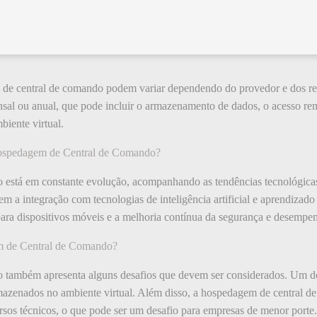
de central de comando podem variar dependendo do provedor e dos rec
al ou anual, que pode incluir o armazenamento de dados, o acesso remo
iente virtual.
 Hospedagem de Central de Comando?
está em constante evolução, acompanhando as tendências tecnológicas
em a integração com tecnologias de inteligência artificial e aprendizad
ra dispositivos móveis e a melhoria contínua da segurança e desemp
m de Central de Comando?
também apresenta alguns desafios que devem ser considerados. Um dos 
mazenados no ambiente virtual. Além disso, a hospedagem de central d
cursos técnicos, o que pode ser um desafio para empresas de menor porte.