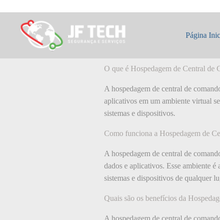
Pular
para
o
O que é: Hosped
conteúdo
Página Inic
O que é Hospedagem de Central de
A hospedagem de central de comando 
aplicativos em um ambiente virtual s
sistemas e dispositivos.
Como funciona a Hospedagem de Ce
A hospedagem de central de comando 
dados e aplicativos. Esse ambiente é
sistemas e dispositivos de qualquer 
Quais são os benefícios da Hospeda
A hospedagem de central de comando o