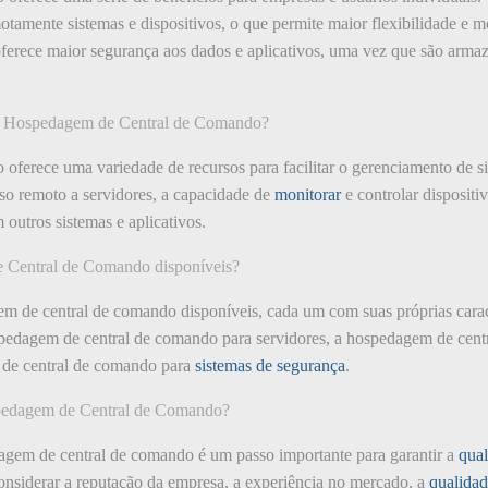
otamente sistemas e dispositivos, o que permite maior flexibilidade e m
erece maior segurança aos dados e aplicativos, uma vez que são arma
ela Hospedagem de Central de Comando?
ferece uma variedade de recursos para facilitar o gerenciamento de si
so remoto a servidores, a capacidade de
monitorar
e controlar dispositi
 outros sistemas e aplicativos.
e Central de Comando disponíveis?
em de central de comando disponíveis, cada um com suas próprias caract
pedagem de central de comando para servidores, a hospedagem de centr
m de central de comando para
sistemas de segurança
.
pedagem de Central de Comando?
gem de central de comando é um passo importante para garantir a
qua
onsiderar a reputação da empresa, a experiência no mercado, a
qualida