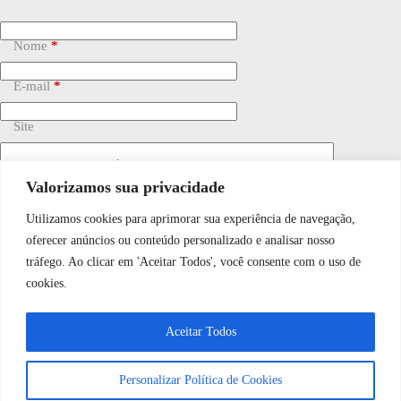
Nome
*
E-mail
*
Site
Adicionar comentário
*
Valorizamos sua privacidade
Utilizamos cookies para aprimorar sua experiência de navegação,
WhatsApp JF Tech
oferecer anúncios ou conteúdo personalizado e analisar nosso
tráfego. Ao clicar em 'Aceitar Todos', você consente com o uso de
cookies.
Vamos conversar e descobrir como
Salvar meu nome, e-mail e site neste navegador para a
próxima vez que eu comentar.
Aceitar Todos
podemos ajudá-lo hoje?
Personalizar Política de Cookies
Publicar comentário