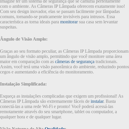
Imagine ter um sistema de segurança que se camufla perfeitamente
com o ambiente. As Câmeras IP Lâmpada oferecem exatamente isso!
Com seu design inovador, elas se passam facilmente por lâmpadas
comuns, tornando-se praticamente invisíveis para intrusos. Essa
característica as torna ideais para
monitorar
sua casa sem levantar
suspeitas.
Ângulo de Visão Amplo:
Graças ao seu formato peculiar, as Câmeras IP Lâmpada proporcionam
um ângulo de visão amplo, permitindo que você monitore uma área
maior em comparação com as
câmeras de segurança
tradicionais.
Assim, você terá uma visão panorâmica do ambiente, reduzindo pontos
cegos e aumentando a eficiência do monitoramento.
Instalação Simplificada:
Esqueça as instalações complicadas que exigem um profissional! As
Câmeras IP Lâmpada são extremamente fáceis de
instalar
. Basta
conectá-las a uma rede Wi-Fi e pronto! Você poderá acessá-las
remotamente através do seu smartphone, tablet ou computador, a
qualquer hora e de qualquer lugar.
Visão Noturna de Alta
Qualidade
: