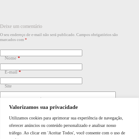
Deixe um comentário
O seu endereço de e-mail não será publicado.
Campos obrigatórios são
marcados com
*
Nome
*
E-mail
*
Site
Adicionar comentário
*
Valorizamos sua privacidade
Utilizamos cookies para aprimorar sua experiência de navegação,
WhatsApp JF Tech
oferecer anúncios ou conteúdo personalizado e analisar nosso
tráfego. Ao clicar em 'Aceitar Todos', você consente com o uso de