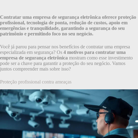
Contratar uma empresa de segurança eletrônica oferece proteção
profissional, tecnologia de ponta, redução de custos, apoio em
emergências e tranquilidade, garantindo a segurança do seu
patrimônio e permitindo foco no seu negócio.
Você já parou para pensar nos benefícios de contratar uma empresa
especializada em segurança? Os
4 motivos para contratar uma
empresa de segurança eletrônica
mostram como esse investimento
pode ser a chave para garantir a proteção do seu negócio. Vamos
juntos compreender mais sobre isso?
Proteção profissional contra ameaças