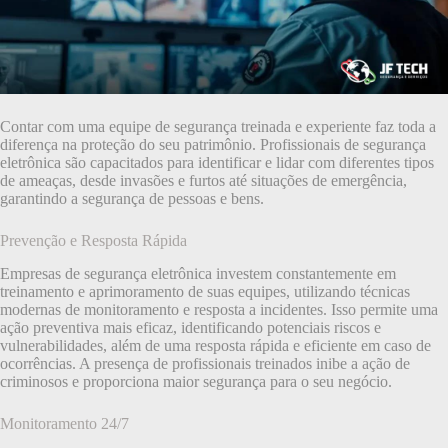
Contar com uma equipe de segurança treinada e experiente faz toda a
diferença na proteção do seu patrimônio. Profissionais de segurança
eletrônica são capacitados para identificar e lidar com diferentes tipos
de ameaças, desde invasões e furtos até situações de emergência,
garantindo a segurança de pessoas e bens.
Prevenção e Resposta Rápida
Empresas de segurança eletrônica investem constantemente em
treinamento e aprimoramento de suas equipes, utilizando técnicas
modernas de monitoramento e resposta a incidentes. Isso permite uma
ação preventiva mais eficaz, identificando potenciais riscos e
vulnerabilidades, além de uma resposta rápida e eficiente em caso de
ocorrências. A presença de profissionais treinados inibe a ação de
criminosos e proporciona maior segurança para o seu negócio.
Monitoramento 24/7