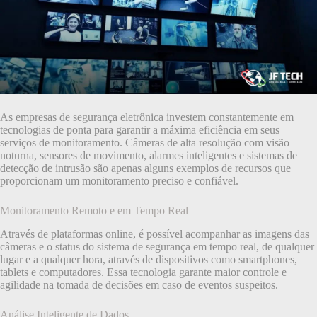
As empresas de segurança eletrônica investem constantemente em
tecnologias de ponta para garantir a máxima eficiência em seus
serviços de monitoramento. Câmeras de alta resolução com visão
noturna, sensores de movimento, alarmes inteligentes e sistemas de
detecção de intrusão são apenas alguns exemplos de recursos que
proporcionam um monitoramento preciso e confiável.
Monitoramento Remoto e em Tempo Real
Através de plataformas online, é possível acompanhar as imagens das
câmeras e o status do sistema de segurança em tempo real, de qualquer
lugar e a qualquer hora, através de dispositivos como smartphones,
tablets e computadores. Essa tecnologia garante maior controle e
agilidade na tomada de decisões em caso de eventos suspeitos.
Análise Inteligente de Dados