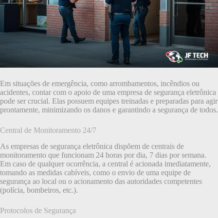
Em situações de emergência, como arrombamentos, incêndios ou
acidentes, contar com o apoio de uma empresa de segurança eletrônica
pode ser crucial. Elas possuem equipes treinadas e preparadas para agir
prontamente, minimizando os danos e garantindo a segurança de todos.
Central de Monitoramento 24/7
As empresas de segurança eletrônica dispõem de centrais de
monitoramento que funcionam 24 horas por dia, 7 dias por semana.
Em caso de qualquer ocorrência, a central é acionada imediatamente,
tomando as medidas cabíveis, como o envio de uma equipe de
segurança ao local ou o acionamento das autoridades competentes
(polícia, bombeiros, etc.).
Protocolos de Segurança