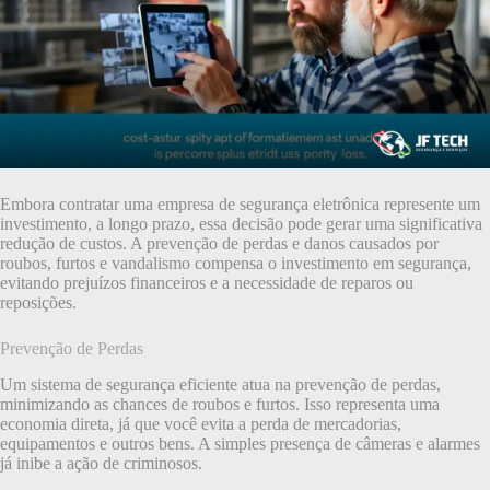
Embora contratar uma empresa de segurança eletrônica represente um
investimento, a longo prazo, essa decisão pode gerar uma significativa
redução de custos. A prevenção de perdas e danos causados por
roubos, furtos e vandalismo compensa o investimento em segurança,
evitando prejuízos financeiros e a necessidade de reparos ou
reposições.
Prevenção de Perdas
Um sistema de segurança eficiente atua na prevenção de perdas,
minimizando as chances de roubos e furtos. Isso representa uma
economia direta, já que você evita a perda de mercadorias,
equipamentos e outros bens. A simples presença de câmeras e alarmes
já inibe a ação de criminosos.