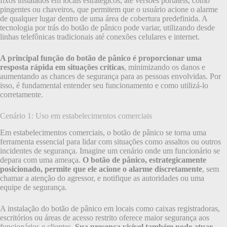
fixos instalados em locais estratégicos, até versões portáteis, como
pingentes ou chaveiros, que permitem que o usuário acione o alarme
de qualquer lugar dentro de uma área de cobertura predefinida. A
tecnologia por trás do botão de pânico pode variar, utilizando desde
linhas telefônicas tradicionais até conexões celulares e internet.
A principal função do botão de pânico é proporcionar uma
resposta rápida em situações críticas
, minimizando os danos e
aumentando as chances de segurança para as pessoas envolvidas. Por
isso, é fundamental entender seu funcionamento e como utilizá-lo
corretamente.
Cenário 1: Uso em estabelecimentos comerciais
Em estabelecimentos comerciais, o botão de pânico se torna uma
ferramenta essencial para lidar com situações como assaltos ou outros
incidentes de segurança. Imagine um cenário onde um funcionário se
depara com uma ameaça.
O botão de pânico, estrategicamente
posicionado, permite que ele acione o alarme discretamente
, sem
chamar a atenção do agressor, e notifique as autoridades ou uma
equipe de segurança.
A instalação do botão de pânico em locais como caixas registradoras,
escritórios ou áreas de acesso restrito oferece maior segurança aos
funcionários e clientes.
Sua presença visível também pode atuar