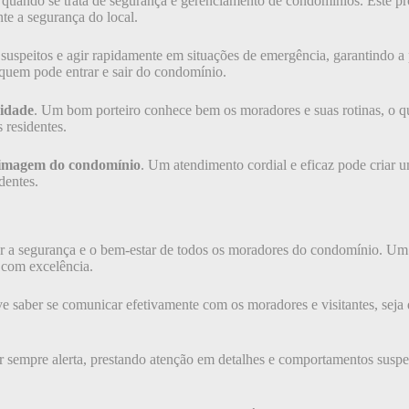
uando se trata de segurança e gerenciamento de condomínios. Este prof
te a segurança do local.
uspeitos e agir rapidamente em situações de emergência, garantindo a p
 quem pode entrar e sair do condomínio.
idade
. Um bom porteiro conhece bem os moradores e suas rotinas, o que
 residentes.
a imagem do condomínio
. Um atendimento cordial e eficaz pode criar u
dentes.
r a segurança e o bem-estar de todos os moradores do condomínio. Um 
 com excelência.
e saber se comunicar efetivamente com os moradores e visitantes, seja 
tar sempre alerta, prestando atenção em detalhes e comportamentos suspei