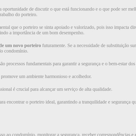
 oportunidade de discutir o que está funcionando e o que pode ser mel
rabalho do porteiro.
ental que o porteiro se sinta apoiado e valorizado, pois isso impacta 
letindo a importância de um bom desempenho.
 de um novo porteiro
futuramente. Se a necessidade de substituição sur
 do condomínio.
 são processos fundamentais para garantir a segurança e o bem-estar d
m promove um ambiente harmonioso e acolhedor.
sional é crucial para alcançar um serviço de alta qualidade.
para encontrar o porteiro ideal, garantindo a tranquilidade e segurança
esso ao condomínio, monitorar a segurança, receber correspondências e 