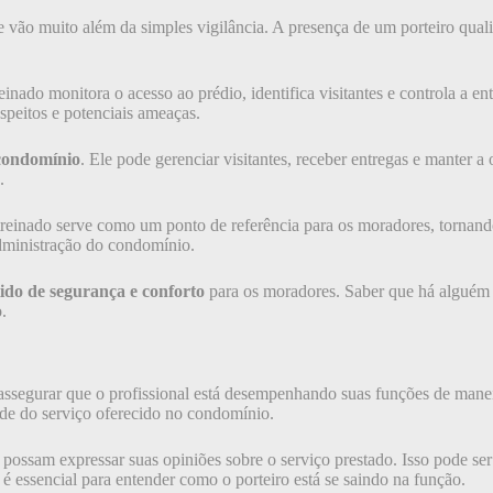
e vão muito além da simples vigilância. A presença de um porteiro qua
einado monitora o acesso ao prédio, identifica visitantes e controla a en
speitos e potenciais ameaças.
condomínio
. Ele pode gerenciar visitantes, receber entregas e manter 
.
treinado serve como um ponto de referência para os moradores, tornand
administração do condomínio.
tido de segurança e conforto
para os moradores. Saber que há alguém 
.
assegurar que o profissional está desempenhando suas funções de mane
de do serviço oferecido no condomínio.
possam expressar suas opiniões sobre o serviço prestado. Isso pode ser 
é essencial para entender como o porteiro está se saindo na função.