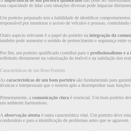
A
importância de um porteiro qualificado
não pode ser subestimada q
sua capacidade de lidar com situações diversas pode impactar diretamen
Um porteiro preparado tem a habilidade de identificar comportamentos s
responsável por monitorar o acesso de veículos e pessoas, controlando
Outro aspecto relevante é o papel do porteiro na
integração da comun
também pode aumentar o sentido de pertencimento e segurança entre os
Por fim, um porteiro qualificado contribui para o
profissionalismo e 
refletindo diretamente na valorização do imóvel e na satisfação dos resi
Características de um Bom Porteiro
As
características de um bom porteiro
são fundamentais para garanti
técnicas e interpessoais que o tornem apto a desempenhar suas funções
Primeiramente, a
comunicação clara
é essencial. Um bom porteiro dev
um ambiente harmonioso.
A
observação atenta
é outra característica vital. Um porteiro deve es
condomínio e para a identificação de problemas antes que se agravem.