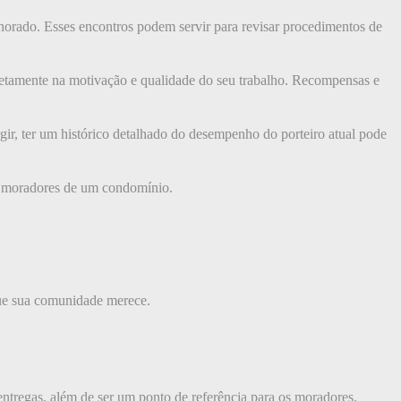
horado. Esses encontros podem servir para revisar procedimentos de
diretamente na motivação e qualidade do seu trabalho. Recompensas e
gir, ter um histórico detalhado do desempenho do porteiro atual pode
os moradores de um condomínio.
 que sua comunidade merece.
entregas, além de ser um ponto de referência para os moradores.