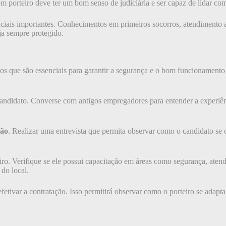
 porteiro deve ter um bom senso de judiciária e ser capaz de lidar com
nciais importantes. Conhecimentos em primeiros socorros, atendimento a
ja sempre protegido.
rios que são essenciais para garantir a segurança e o bom funcionament
andidato. Converse com antigos empregadores para entender a experiênc
ção
. Realizar uma entrevista que permita observar como o candidato se 
iro. Verifique se ele possui capacitação em áreas como segurança, aten
 do local.
efetivar a contratação. Isso permitirá observar como o porteiro se adap