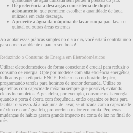
quantidade de água utilizada sem perder a pressão do jato.
Dê preferência a descargas com sistema de duplo
acionamento
, que permitem escolher a quantidade de água
utilizada em cada descarga.
Aproveite a água da máquina de lavar roupa
para lavar o
quintal ou outras áreas externas.
Ao adotar essas práticas simples no dia a dia, você estará contribuindo
para o meio ambiente e para o seu bolso!
Reduzindo o Consumo de Energia em Eletrodomésticos
Utilizar eletrodomésticos de forma consciente é crucial para reduzir o
consumo de energia. Opte por modelos com alta eficiência energética,
indicados pela etiqueta ENCE. Evite o uso no horário de pico,
programando tarefas para horários de menor demanda. Utilize os
aparelhos com capacidade máxima sempre que possível, evitando
ciclos incompletos. A geladeira, por exemplo, consome mais energia
quando a porta é aberta com frequência, então organize os itens para
facilitar o acesso. Já a máquina de lavar, se utilizada com a capacidade
máxima e com água fria, proporciona maior economia. Pequenas
mudanças de hábito geram grande impacto na conta de luz no final do
mês.
Energia Solar: Uma Alternativa Sustentável e Econômica