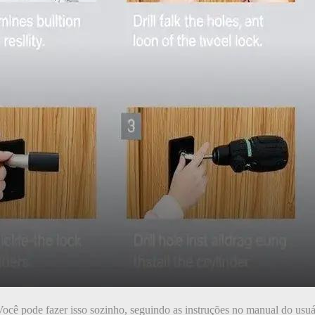
ocê pode fazer isso sozinho, seguindo as instruções no manual do usuá