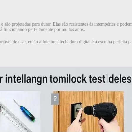
de e são projetadas para durar. Elas são resistentes às intempéries e po
ará funcionando perfeitamente por muitos anos.
tável de usar, então a Intelbras fechadura digital é a escolha perfeita 