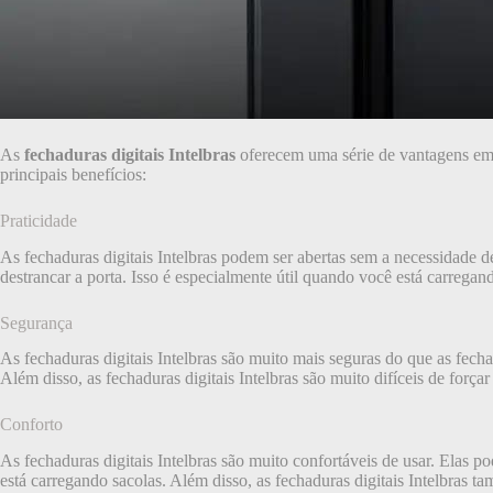
As
fechaduras digitais Intelbras
oferecem uma série de vantagens em r
principais benefícios:
Praticidade
As fechaduras digitais Intelbras podem ser abertas sem a necessidade 
destrancar a porta. Isso é especialmente útil quando você está carreg
Segurança
As fechaduras digitais Intelbras são muito mais seguras do que as fec
Além disso, as fechaduras digitais Intelbras são muito difíceis de forç
Conforto
As fechaduras digitais Intelbras são muito confortáveis de usar. Elas
está carregando sacolas. Além disso, as fechaduras digitais Intelbras 