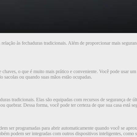
elação às fechaduras tradicionais. Além de proporcionar mais segurança
de chaves, o que é muito mais prático e conveniente. Você pode usar u
ando sacolas ou quando suas mãos estão ocupadas.
haduras tradicionais. Elas são equipadas com recursos de segurança de 
ar ou quebrar. Dessa forma, você pode ter certeza de que sua casa está 
 podem ser programadas para abrir automaticamente quando você se apro
também podem ser integradas com outros dispositivos inteligentes, como