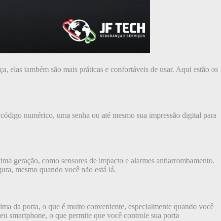
, elas também são mais práticas e confortáveis de usar. Aqui estão os
m código numérico, uma senha ou até mesmo sua impressão digital para
última geração, como sensores de impacto e alarmes antiarrombamento.
segura, mesmo quando você não está lá.
xima da porta, o que é muito conveniente, especialmente quando você
 seu smartphone, o que permite que você controle sua porta