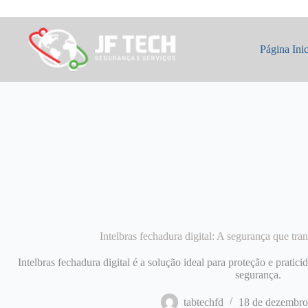
Pular
para
o
conteúdo
Página Inic
Intelbras fechadura digital: A segurança que tr
Intelbras fechadura digital é a solução ideal para proteção e pratic
segurança.
tabtechfd
18 de dezembro