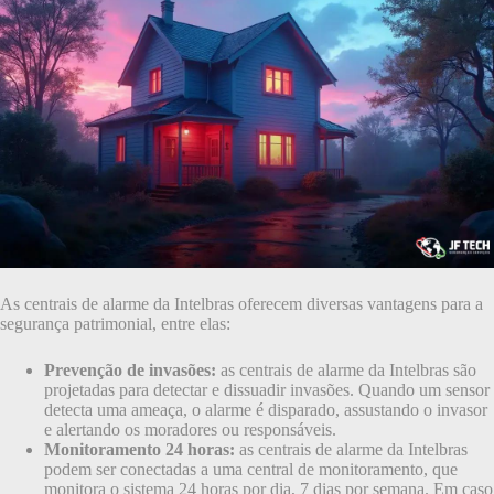
As centrais de alarme da Intelbras oferecem diversas vantagens para a
segurança patrimonial, entre elas:
Prevenção de invasões:
as centrais de alarme da Intelbras são
projetadas para detectar e dissuadir invasões. Quando um sensor
detecta uma ameaça, o alarme é disparado, assustando o invasor
e alertando os moradores ou responsáveis.
Monitoramento 24 horas:
as centrais de alarme da Intelbras
podem ser conectadas a uma central de monitoramento, que
monitora o sistema 24 horas por dia, 7 dias por semana. Em caso