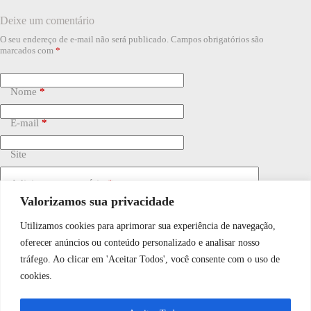
Deixe um comentário
O seu endereço de e-mail não será publicado.
Campos obrigatórios são
marcados com
*
Nome
*
E-mail
*
Site
Adicionar comentário
*
Valorizamos sua privacidade
Utilizamos cookies para aprimorar sua experiência de navegação,
WhatsApp JF Tech
oferecer anúncios ou conteúdo personalizado e analisar nosso
tráfego. Ao clicar em 'Aceitar Todos', você consente com o uso de
cookies.
Vamos conversar e descobrir como
Salvar meu nome, e-mail e site neste navegador para a