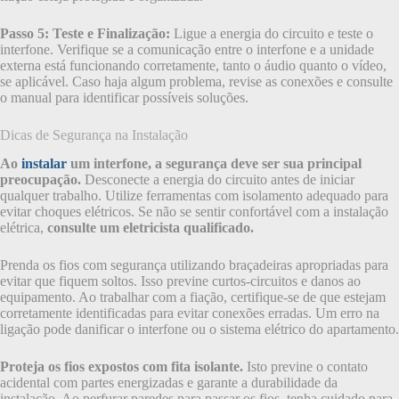
Passo 5: Teste e Finalização:
Ligue a energia do circuito e teste o
interfone. Verifique se a comunicação entre o interfone e a unidade
externa está funcionando corretamente, tanto o áudio quanto o vídeo,
se aplicável. Caso haja algum problema, revise as conexões e consulte
o manual para identificar possíveis soluções.
Dicas de Segurança na Instalação
Ao
instalar
um interfone, a segurança deve ser sua principal
preocupação.
Desconecte a energia do circuito antes de iniciar
qualquer trabalho. Utilize ferramentas com isolamento adequado para
evitar choques elétricos. Se não se sentir confortável com a instalação
elétrica,
consulte um eletricista qualificado.
Prenda os fios com segurança utilizando braçadeiras apropriadas para
evitar que fiquem soltos. Isso previne curtos-circuitos e danos ao
equipamento. Ao trabalhar com a fiação, certifique-se de que estejam
corretamente identificadas para evitar conexões erradas. Um erro na
ligação pode danificar o interfone ou o sistema elétrico do apartamento.
Proteja os fios expostos com fita isolante.
Isto previne o contato
acidental com partes energizadas e garante a durabilidade da
instalação. Ao perfurar paredes para passar os fios, tenha cuidado para