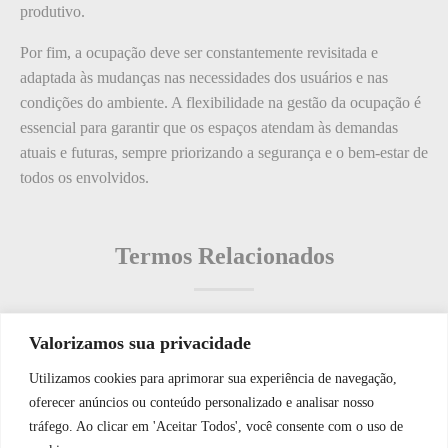
produtivo.
Por fim, a ocupação deve ser constantemente revisitada e
adaptada às mudanças nas necessidades dos usuários e nas
condições do ambiente. A flexibilidade na gestão da ocupação é
essencial para garantir que os espaços atendam às demandas
atuais e futuras, sempre priorizando a segurança e o bem-estar de
todos os envolvidos.
Termos Relacionados
Valorizamos sua privacidade
Termos populares
Utilizamos cookies para aprimorar sua experiência de navegação,
WhatsApp JF Tech
oferecer anúncios ou conteúdo personalizado e analisar nosso
O que é: Nível de Comunicação de Segurança
tráfego. Ao clicar em 'Aceitar Todos', você consente com o uso de
O que é: Vistoria de Portões de Acesso?