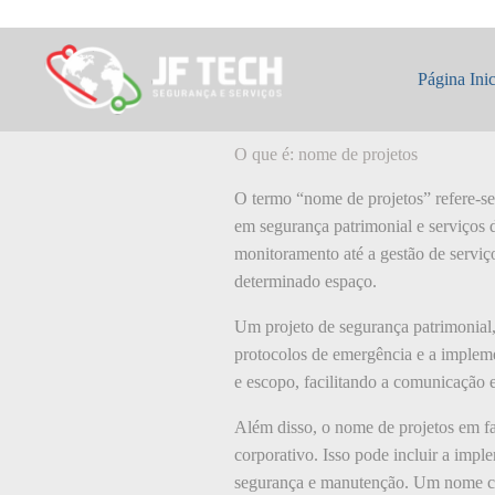
Pular
para
o
O que é: nome de
conteúdo
Página Inic
O que é: nome de projetos
O termo “nome de projetos” refere-se
em segurança patrimonial e serviços d
monitoramento até a gestão de serviç
determinado espaço.
Um projeto de segurança patrimonial, 
protocolos de emergência e a impleme
e escopo, facilitando a comunicação e
Além disso, o nome de projetos em fac
corporativo. Isso pode incluir a impl
segurança e manutenção. Um nome cla