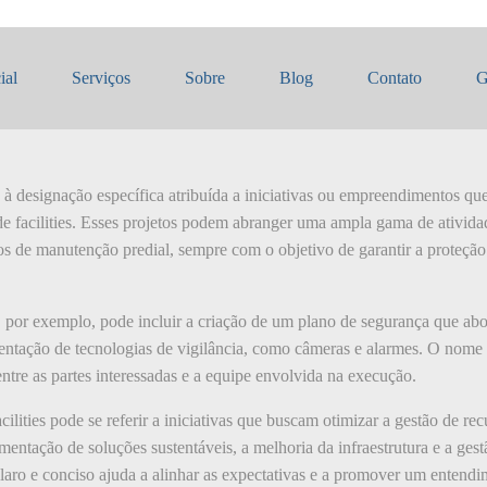
 projetos
ial
Serviços
Sobre
Blog
Contato
G
 à designação específica atribuída a iniciativas ou empreendimentos q
e facilities. Esses projetos podem abranger uma ampla gama de atividad
os de manutenção predial, sempre com o objetivo de garantir a proteção
por exemplo, pode incluir a criação de um plano de segurança que abord
ntação de tecnologias de vigilância, como câmeras e alarmes. O nome do
ntre as partes interessadas e a equipe envolvida na execução.
ilities pode se referir a iniciativas que buscam otimizar a gestão de r
ementação de soluções sustentáveis, a melhoria da infraestrutura e a ge
ro e conciso ajuda a alinhar as expectativas e a promover um entend