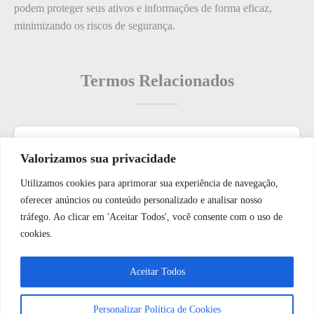
podem proteger seus ativos e informações de forma eficaz,
minimizando os riscos de segurança.
Termos Relacionados
Termos populares
Valorizamos sua privacidade
Utilizamos cookies para aprimorar sua experiência de navegação,
O que é: Oferta
WhatsApp JF Tech
oferecer anúncios ou conteúdo personalizado e analisar nosso
O que é: Equipamento de Segurança
tráfego. Ao clicar em 'Aceitar Todos', você consente com o uso de
O que é: Vagas de Veículos de Serviço?
cookies.
Como: solucionar problemas de compatibilidade entre
Vamos conversar e descobrir como
Aceitar Todos
diferentes dispositivos inteligentes.
podemos ajudá-lo hoje?
O que é: discursos de segurança
Personalizar Política de Cookies