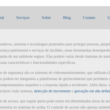
ntas de segurança
ial
Serviços
Sobre
Blog
Contato
G
ositivos, sistemas e tecnologias projetados para proteger pessoas, prop
urança patrimonial e serviços de facilities, essas ferramentas desempe
arantia de um ambiente seguro. Elas podem variar desde sistemas de mo
uas características e funcionalidades específicas.
as de segurança são os sistemas de videomonitoramento, que utilizam câ
as podem ser integrados a plataformas de gerenciamento que permitem 
 comportamentos suspeitos e a resposta rápida a incidentes. Além disso,
incluem visão noturna,
detecção de movimento
e
gravação em alta defin
le de acesso, que regula quem pode entrar em determinadas áreas de um 
 biometria ou sistemas de senha. O controle de acesso não apenas aume