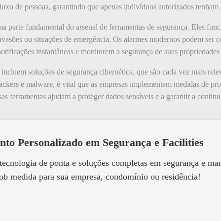
luxo de pessoas, garantindo que apenas indivíduos autorizados tenham a
 parte fundamental do arsenal de ferramentas de segurança. Eles fun
invasões ou situações de emergência. Os alarmes modernos podem ser co
otificações instantâneas e monitorem a segurança de suas propriedades 
ncluem soluções de segurança cibernética, que são cada vez mais rele
kers e malware, é vital que as empresas implementem medidas de prote
sas ferramentas ajudam a proteger dados sensíveis e a garantir a contin
nto Personalizado em Segurança e Facilities
 tecnologia de ponta e soluções completas em segurança e m
ob medida para sua empresa, condomínio ou residência!