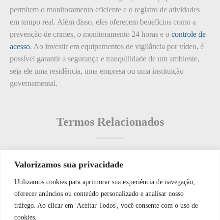
permitem o monitoramento eficiente e o registro de atividades
em tempo real. Além disso, eles oferecem benefícios como a
prevenção de crimes, o monitoramento 24 horas e o
controle de
acesso
. Ao investir em equipamentos de vigilância por vídeo, é
possível garantir a segurança e tranquilidade de um ambiente,
seja ele uma residência, uma empresa ou uma instituição
governamental.
Termos Relacionados
Valorizamos sua privacidade
Termos populares
Utilizamos cookies para aprimorar sua experiência de navegação,
WhatsApp JF Tech
oferecer anúncios ou conteúdo personalizado e analisar nosso
O que é: hardening de sistemas
tráfego. Ao clicar em 'Aceitar Todos', você consente com o uso de
O que é: Ranking de Segurança
cookies.