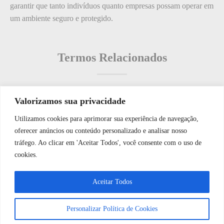
garantir que tanto indivíduos quanto empresas possam operar em
um ambiente seguro e protegido.
Termos Relacionados
Valorizamos sua privacidade
Termos populares
Utilizamos cookies para aprimorar sua experiência de navegação,
WhatsApp JF Tech
oferecer anúncios ou conteúdo personalizado e analisar nosso
O que é: Tabela de Chaves e Controles de Acesso?
tráfego. Ao clicar em 'Aceitar Todos', você consente com o uso de
O que é: Equipamento de Detecção de Intrusão
cookies.
O que é: Frequência de Atualização
Vamos conversar e descobrir como
Aceitar Todos
O que é: acessórios de segurança
podemos ajudá-lo hoje?
O que é: plantas de segurança
Personalizar Política de Cookies