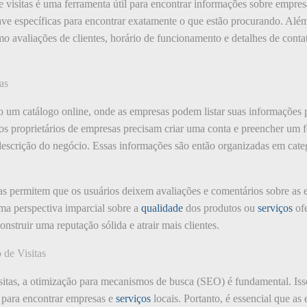
e visitas é uma ferramenta útil para encontrar informações sobre empres
ave específicas para encontrar exatamente o que estão procurando. Além 
 avaliações de clientes, horário de funcionamento e detalhes de contat
as
mo um catálogo online, onde as empresas podem listar suas informações
 os proprietários de empresas precisam criar uma conta e preencher um
descrição do negócio. Essas informações são então organizadas em catego
tas permitem que os usuários deixem avaliações e comentários sobre as em
ma perspectiva imparcial sobre a
qualidade
dos produtos ou
serviços
ofe
nstruir uma reputação sólida e atrair mais clientes.
de Visitas
isitas, a otimização para mecanismos de busca (SEO) é fundamental. Iss
 para encontrar empresas e
serviços
locais. Portanto, é essencial que a