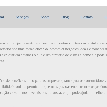
o de Visitas
ial
Serviços
Sobre
Blog
Contato
G
orma online que permite aos usuários encontrar e entrar em contato com
retórios são uma forma eficaz de promover negócios locais e fornecer i
 explorar em detalhes o que é um diretório de visitas e como ele pode 
esa.
érie de benefícios tanto para as empresas quanto para os consumidores.
visibilidade online, permitindo que mais pessoas encontrem seus produt
ificação elevada nos mecanismos de busca, o que pode ajudar a melhora