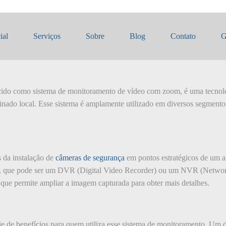
com Zoom
ial
Serviços
Sobre
Blog
Contato
G
 como sistema de monitoramento de vídeo com zoom, é uma tecnologia
nado local. Esse sistema é amplamente utilizado em diversos segmentos
 da instalação de
câmeras de segurança
em pontos estratégicos de um a
ão, que pode ser um DVR (Digital Video Recorder) ou um NVR (Netwo
 que permite ampliar a imagem capturada para obter mais detalhes.
de benefícios para quem utiliza esse sistema de monitoramento. Um do