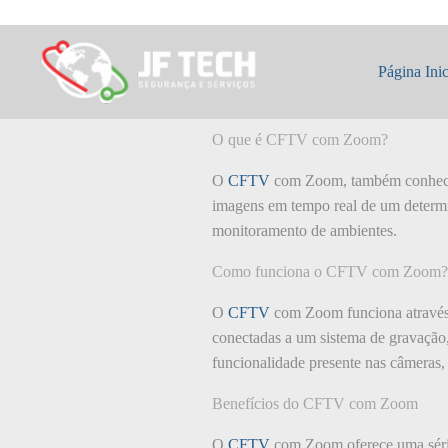
Pular
para
o
O que é: CFTV 
conteúdo
Página Inic
O que é CFTV com Zoom?
O
CFTV
com Zoom, também conhecido
imagens em tempo real de um determi
monitoramento de ambientes.
Como funciona o CFTV com Zoom?
O
CFTV
com Zoom funciona através
conectadas a um sistema de gravaç
funcionalidade presente nas câmeras,
Benefícios do CFTV com Zoom
O
CFTV
com Zoom oferece uma série 