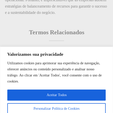
estratégias de balanceamento de recursos para garantir o sucesso
e a sustentabilidade do negócio.
Termos Relacionados
Valorizamos sua privacidade
Termos populares
Utilizamos cookies para aprimorar sua experiência de navegação,
WhatsApp JF Tech
oferecer anúncios ou conteúdo personalizado e analisar nosso
O que é: Imparcialidade
tráfego. Ao clicar em 'Aceitar Todos', você consente com o uso de
O que é: Documentação de Segurança Eletrônica
cookies.
O que é: cuidado e zeladoria
Vamos conversar e descobrir como
Aceitar Todos
O que é: alarme comercial
podemos ajudá-lo hoje?
O que é: nutrição de segurança
Personalizar Política de Cookies