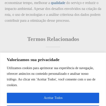
economizar tempo, melhorar a
qualidade
do serviço e reduzir o
impacto ambiental. Apesar dos desafios envolvidos na criação da
rota, o uso de tecnologias e a análise criteriosa dos dados podem
contribuir para a otimização desse processo.
Termos Relacionados
Valorizamos sua privacidade
Termos populares
Utilizamos cookies para aprimorar sua experiência de navegação,
WhatsApp JF Tech
oferecer anúncios ou conteúdo personalizado e analisar nosso
O que é: interatividade remota
tráfego. Ao clicar em 'Aceitar Todos', você consente com o uso de
O que é: Utilização de energia solar
cookies.
O que é: hidratação de plantas
Vamos conversar e descobrir como
Aceitar Todos
O que é: Janelas de Segurança?
podemos ajudá-lo hoje?