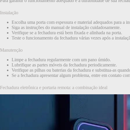
Para garantir o funcionamento adequado e a durabilidade de sua fechadu
Instalação
Escolha uma porta com espessura e material adequados para a in
Siga as instruções do manual de instalação cuidadosamente.
Verifique se a fechadura está bem fixada e alinhada na porta.
Teste o funcionamento da fechadura várias vezes após a instalaç
Manutenção
Limpe a fechadura regularmente com um pano úmido.
Lubrifique as partes móveis da fechadura periodicamente.
Verifique as pilhas ou baterias da fechadura e substitua-as quand
Se a fechadura apresentar algum problema, entre em contato com
Fechadura eletrônica e portaria remota: a combinação ideal