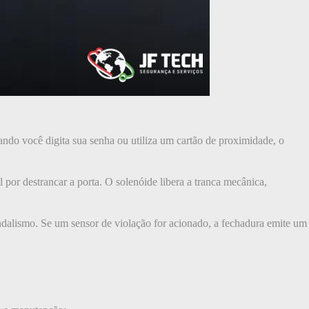
ando você digita sua senha ou utiliza um cartão de proximidade, o
 por destrancar a porta. O solenóide libera a tranca mecânica,
ndalismo. Se um sensor de violação for acionado, a fechadura emite um