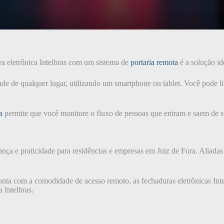
a eletrônica Intelbras com um sistema de
portaria remota
é a solução id
ade de qualquer lugar, utilizando um smartphone ou tablet. Você pode lib
a
permite que você monitore o fluxo de pessoas que entram e saem de su
ança e praticidade para residências e empresas em Juiz de Fora. Aliada
a com a comodidade de acesso remoto, as fechaduras eletrônicas Intelbr
 Intelbras.