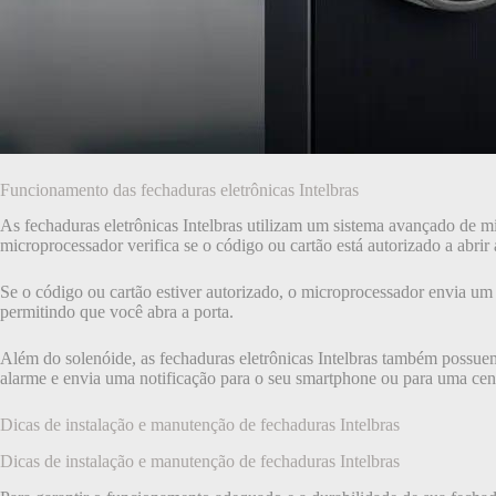
Funcionamento das fechaduras eletrônicas Intelbras
As fechaduras eletrônicas Intelbras utilizam um sistema avançado de m
microprocessador verifica se o código ou cartão está autorizado a abrir
Se o código ou cartão estiver autorizado, o microprocessador envia um 
permitindo que você abra a porta.
Além do solenóide, as fechaduras eletrônicas Intelbras também possue
alarme e envia uma notificação para o seu smartphone ou para uma cen
Dicas de instalação e manutenção de fechaduras Intelbras
Dicas de instalação e manutenção de fechaduras Intelbras