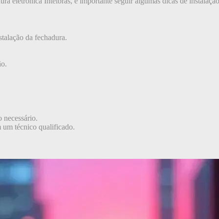
ra eletrônica Intelbras, é importante seguir algumas dicas de instalaç
stalação da fechadura.
ão.
o necessário.
 um técnico qualificado.