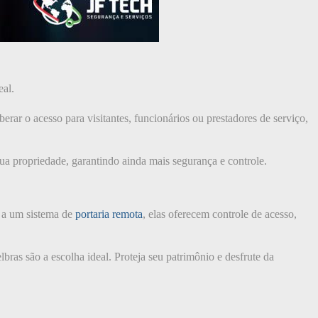
eal.
erar o acesso para visitantes, funcionários ou prestadores de serviço,
a propriedade, garantindo ainda mais segurança e controle.
s a um sistema de
portaria remota
, elas oferecem controle de acesso,
as são a escolha ideal. Proteja seu patrimônio e desfrute da