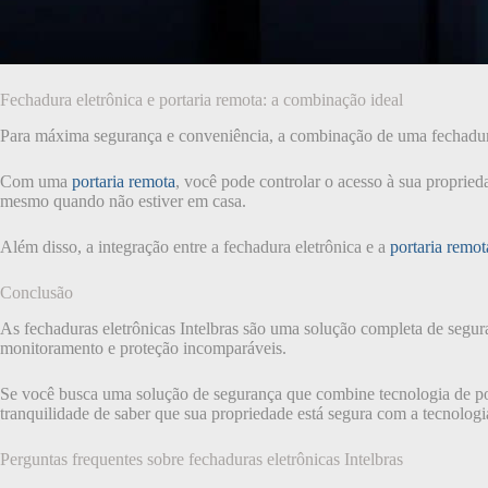
Fechadura eletrônica e portaria remota: a combinação ideal
Para máxima segurança e conveniência, a combinação de uma fechadur
Com uma
portaria remota
, você pode controlar o acesso à sua propried
mesmo quando não estiver em casa.
Além disso, a integração entre a fechadura eletrônica e a
portaria remot
Conclusão
As fechaduras eletrônicas Intelbras são uma solução completa de segur
monitoramento e proteção incomparáveis.
Se você busca uma solução de segurança que combine tecnologia de pont
tranquilidade de saber que sua propriedade está segura com a tecnologia
Perguntas frequentes sobre fechaduras eletrônicas Intelbras