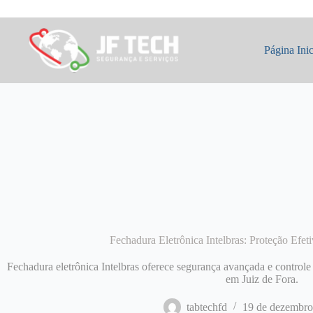
Pular
para
o
conteúdo
Página Inic
Fechadura Eletrônica Intelbras: Proteção Efet
Fechadura eletrônica Intelbras oferece segurança avançada e controle 
em Juiz de Fora.
tabtechfd
19 de dezembro