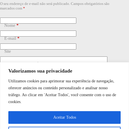
O seu endereço de e-mail não será publicado.
Campos obrigatórios são
marcados com
*
Nome
*
E-mail
*
Site
Adicionar comentário
*
Valorizamos sua privacidade
Utilizamos cookies para aprimorar sua experiência de navegação,
WhatsApp JF Tech
oferecer anúncios ou conteúdo personalizado e analisar nosso
tráfego. Ao clicar em 'Aceitar Todos', você consente com o uso de
cookies.
Vamos conversar e descobrir como
Salvar meu nome, e-mail e site neste navegador para a
próxima vez que eu comentar.
Aceitar Todos
podemos ajudá-lo hoje?