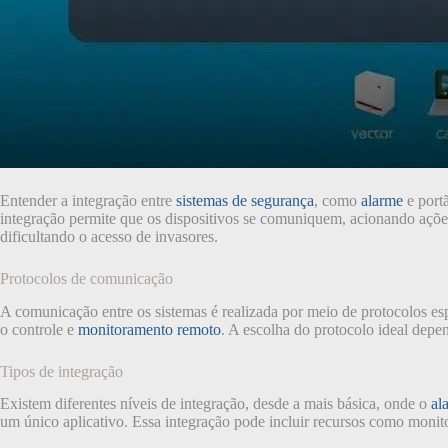
Entender a integração entre
sistemas de segurança
, como
alarme
e portã
integração permite que os dispositivos se comuniquem, acionando açõ
dificultando o acesso de invasores.
Protocolos de comunicação
A comunicação entre os sistemas é realizada por meio de protocolos e
o controle e
monitoramento remoto
. A escolha do protocolo ideal depend
Tipos de integração
Existem diferentes níveis de integração, desde a mais básica, onde o
al
um único aplicativo. Essa integração pode incluir recursos como moni