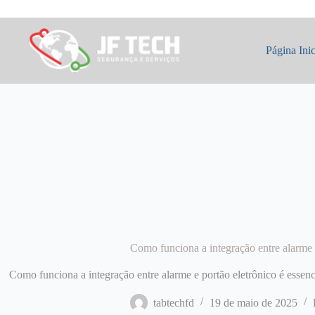
Pular
para
o
conteúdo
Página Inic
Como funciona a integração entre alarme 
Como funciona a integração entre alarme e portão eletrônico é essen
tabtechfd
19 de maio de 2025