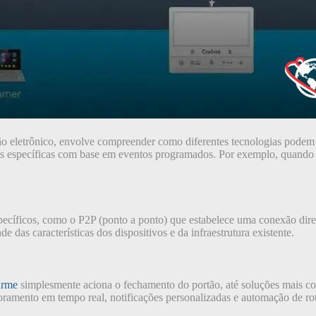
o eletrônico, envolve compreender como diferentes tecnologias podem tr
es específicas com base em eventos programados. Por exemplo, quando
specíficos, como o P2P (ponto a ponto) que estabelece uma conexão dir
e das características dos dispositivos e da infraestrutura existente.
arme
simplesmente aciona o fechamento do portão, até soluções mais co
toramento em tempo real, notificações personalizadas e automação de r