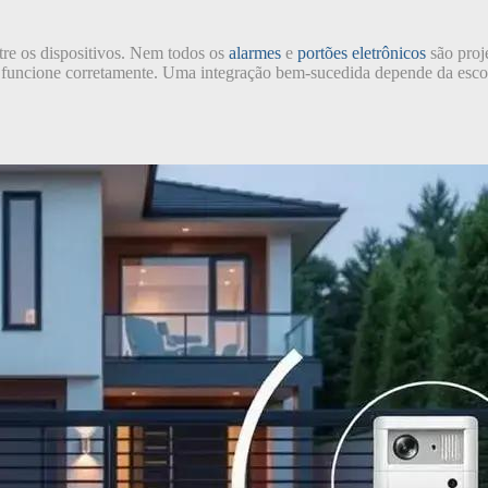
ntre os dispositivos. Nem todos os
alarmes
e
portões eletrônicos
são proj
el e funcione corretamente. Uma integração bem-sucedida depende da es