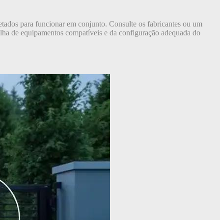
etados para funcionar em conjunto. Consulte os fabricantes ou um
colha de equipamentos compatíveis e da configuração adequada do