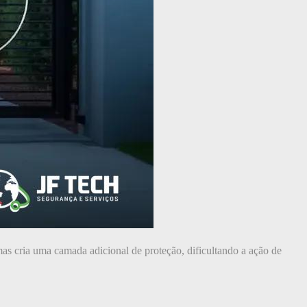
emas cria uma camada adicional de proteção, dificultando a ação de