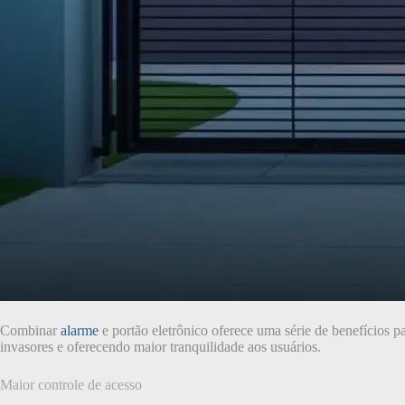
Combinar
alarme
e portão eletrônico oferece uma série de benefícios p
invasores e oferecendo maior tranquilidade aos usuários.
Maior controle de acesso