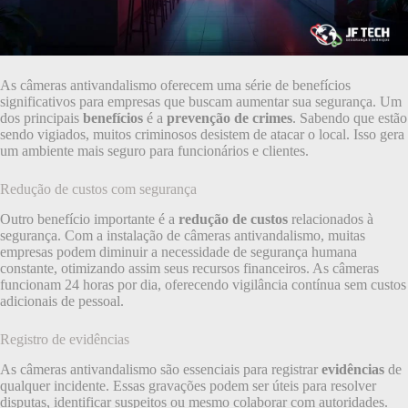
As câmeras antivandalismo oferecem uma série de benefícios
significativos para empresas que buscam aumentar sua segurança. Um
dos principais
benefícios
é a
prevenção de crimes
. Sabendo que estão
sendo vigiados, muitos criminosos desistem de atacar o local. Isso gera
um ambiente mais seguro para funcionários e clientes.
Redução de custos com segurança
Outro benefício importante é a
redução de custos
relacionados à
segurança. Com a instalação de câmeras antivandalismo, muitas
empresas podem diminuir a necessidade de segurança humana
constante, otimizando assim seus recursos financeiros. As câmeras
funcionam 24 horas por dia, oferecendo vigilância contínua sem custos
adicionais de pessoal.
Registro de evidências
As câmeras antivandalismo são essenciais para registrar
evidências
de
qualquer incidente. Essas gravações podem ser úteis para resolver
disputas, identificar suspeitos ou mesmo colaborar com autoridades.