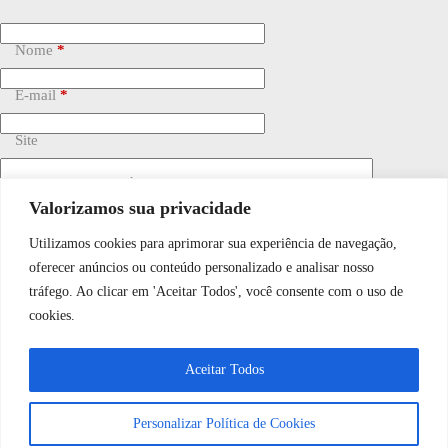
Nome
*
E-mail
*
Site
Adicionar comentário
*
Valorizamos sua privacidade
Utilizamos cookies para aprimorar sua experiência de navegação,
WhatsApp JF Tech
oferecer anúncios ou conteúdo personalizado e analisar nosso
tráfego. Ao clicar em 'Aceitar Todos', você consente com o uso de
cookies.
Vamos conversar e descobrir como
Salvar meu nome, e-mail e site neste navegador para a
próxima vez que eu comentar.
Aceitar Todos
podemos ajudá-lo hoje?
Personalizar Política de Cookies
Publicar comentário