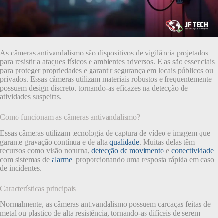
As câmeras antivandalismo são dispositivos de vigilância projetados
para resistir a ataques físicos e ambientes adversos. Elas são essenciais
para proteger propriedades e garantir segurança em locais públicos ou
privados. Essas câmeras utilizam materiais robustos e frequentemente
possuem design discreto, tornando-as eficazes na detecção de
atividades suspeitas.
Como funcionam as câmeras antivandalismo?
Essas câmeras utilizam tecnologia de captura de vídeo e imagem que
garante gravação contínua e de alta
qualidade
. Muitas delas têm
recursos como visão noturna,
detecção de movimento
e
conectividade
com sistemas de
alarme
, proporcionando uma resposta rápida em caso
de incidentes.
Características principais
Normalmente, as câmeras antivandalismo possuem carcaças feitas de
metal ou plástico de alta resistência, tornando-as difíceis de serem