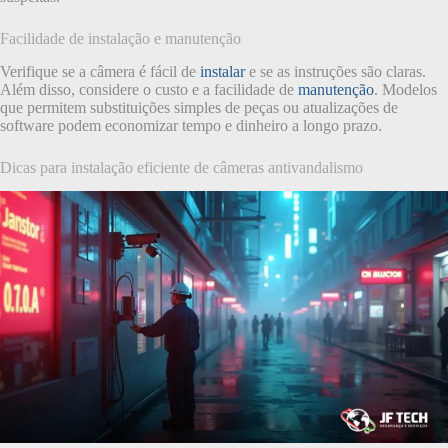
Facilidade de instalação e manutenção
Verifique se a câmera é fácil de
instalar
e se as instruções são claras.
Além disso, considere o custo e a facilidade de
manutenção
. Modelos
que permitem substituições simples de peças ou atualizações de
software podem economizar tempo e dinheiro a longo prazo.
Dicas para instalação eficiente de câmeras antivandalismo