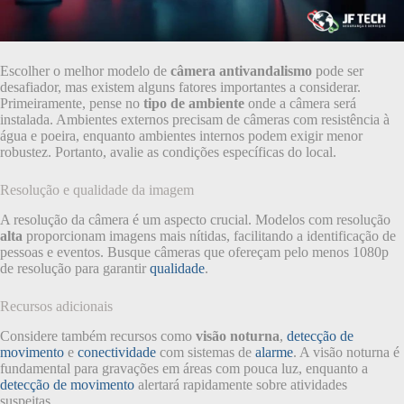
Escolher o melhor modelo de
câmera antivandalismo
pode ser
desafiador, mas existem alguns fatores importantes a considerar.
Primeiramente, pense no
tipo de ambiente
onde a câmera será
instalada. Ambientes externos precisam de câmeras com resistência à
água e poeira, enquanto ambientes internos podem exigir menor
robustez. Portanto, avalie as condições específicas do local.
Resolução e qualidade da imagem
A resolução da câmera é um aspecto crucial. Modelos com resolução
alta
proporcionam imagens mais nítidas, facilitando a identificação de
pessoas e eventos. Busque câmeras que ofereçam pelo menos 1080p
de resolução para garantir
qualidade
.
Recursos adicionais
Considere também recursos como
visão noturna
,
detecção de
movimento
e
conectividade
com sistemas de
alarme
. A visão noturna é
fundamental para gravações em áreas com pouca luz, enquanto a
detecção de movimento
alertará rapidamente sobre atividades
suspeitas.