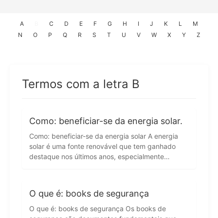
A
B
C
D
E
F
G
H
I
J
K
L
M
N
O
P
Q
R
S
T
U
V
W
X
Y
Z
Termos com a letra B
Como: beneficiar-se da energia solar.
Como: beneficiar-se da energia solar A energia
solar é uma fonte renovável que tem ganhado
destaque nos últimos anos, especialmente…
O que é: books de segurança
O que é: books de segurança Os books de