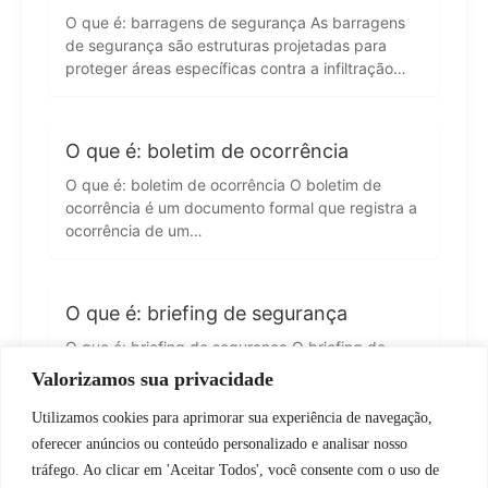
O que é: barragens de segurança As barragens
de segurança são estruturas projetadas para
proteger áreas específicas contra a infiltração…
O que é: boletim de ocorrência
O que é: boletim de ocorrência O boletim de
ocorrência é um documento formal que registra a
ocorrência de um…
O que é: briefing de segurança
O que é: briefing de segurança O briefing de
segurança é um documento fundamental que
Valorizamos sua privacidade
estabelece diretrizes e informações essenciais…
Utilizamos cookies para aprimorar sua experiência de navegação,
WhatsApp JF Tech
oferecer anúncios ou conteúdo personalizado e analisar nosso
tráfego. Ao clicar em 'Aceitar Todos', você consente com o uso de
1
2
3
…
15
Próximo »