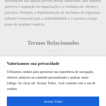
informações não apenas previne perdas financeiras, mas também
preserva a reputação da organização e a confiança de clientes e
parceiros. Portanto, a implementação de um banco de segurança
robusto é essencial para a sustentabilidade e o sucesso a longo
prazo de qualquer negócio.
Termos Relacionados
Valorizamos sua privacidade
Termos populares
Utilizamos cookies para aprimorar sua experiência de navegação,
WhatsApp JF Tech
oferecer anúncios ou conteúdo personalizado e analisar nosso
O que é: Host de Controle
tráfego. Ao clicar em 'Aceitar Todos', você consente com o uso de
O que é: Frota de Veículos?
cookies.
O que é: Vistoria de Pisc
Vamos conversar e descobrir como
Aceitar Todos
O que é: Barreiras de Segurança?
podemos ajudá-lo hoje?