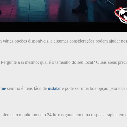
em várias opções disponíveis, e algumas considerações podem ajudar nes
. Pergunte a si mesmo: qual é o tamanho do seu local? Quais áreas preci
rme
sem fio é mais fácil de
instalar
e pode ser uma boa opção para locais
que oferecem monitoramento
24 horas
garantem uma resposta rápida em ca