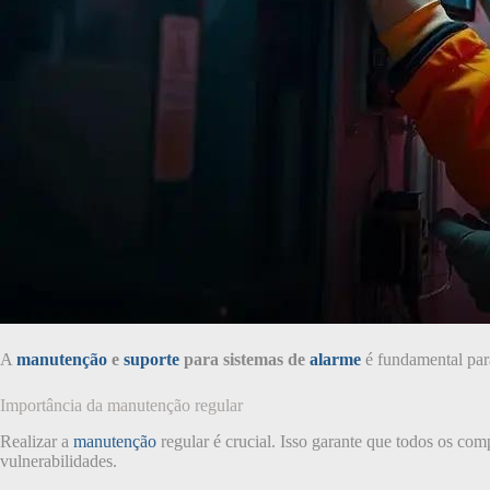
A
manutenção
e
suporte
para sistemas de
alarme
é fundamental para
Importância da manutenção regular
Realizar a
manutenção
regular é crucial. Isso garante que todos os co
vulnerabilidades.