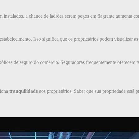
 instalados, a chance de ladrões serem pegos em flagrante aumenta co
estabelecimento. Isso significa que os proprietários podem visualizar a
pólices de seguro do comércio. Seguradoras frequentemente oferecem t
iona
tranquilidade
aos proprietários. Saber que sua propriedade está 