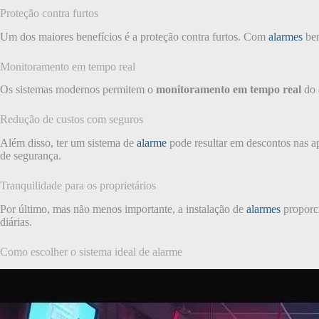
Proteção contra furtos
Um dos maiores benefícios é a proteção contra furtos. Com
alarmes
bem
Monitoramento em tempo real
Os sistemas modernos permitem o
monitoramento em tempo real
do 
Redução de custos com seguros
Além disso, ter um sistema de
alarme
pode resultar em descontos nas a
de segurança.
Tranquilidade para os proprietários
Por último, mas não menos importante, a instalação de
alarmes
proporc
diárias.
Como escolher o sistema ideal de alarme