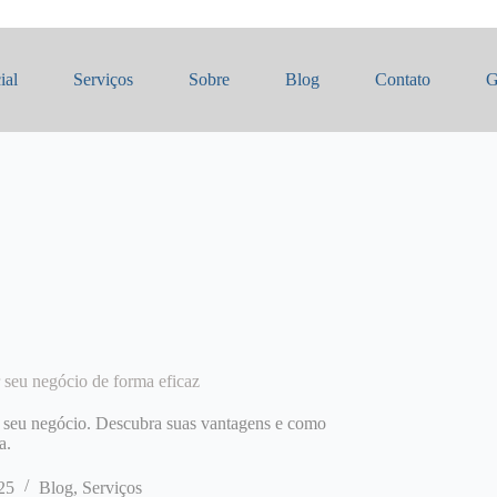
ial
Serviços
Sobre
Blog
Contato
G
 seu negócio de forma eficaz
o seu negócio. Descubra suas vantagens e como
a.
25
Blog
,
Serviços