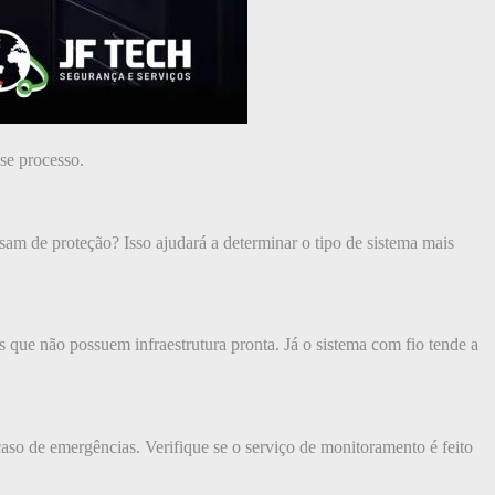
se processo.
sam de proteção? Isso ajudará a determinar o tipo de sistema mais
 que não possuem infraestrutura pronta. Já o sistema com fio tende a
so de emergências. Verifique se o serviço de monitoramento é feito