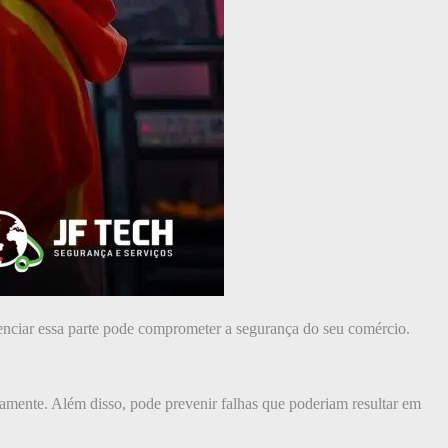
genciar essa parte pode comprometer a segurança do seu comércio.
tamente. Além disso, pode prevenir falhas que poderiam resultar em