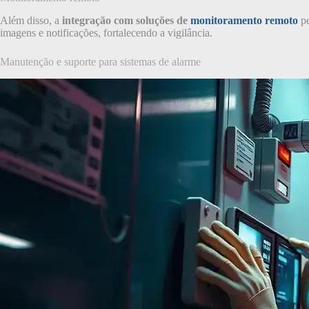
Além disso, a
integração com soluções de
monitoramento remoto
pe
imagens e notificações, fortalecendo a vigilância.
Manutenção e suporte para sistemas de alarme