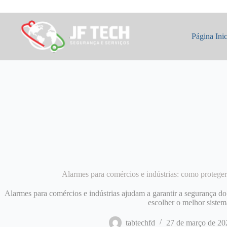
Pular
para
o
conteúdo
Página Inic
Alarmes para comércios e indústrias: como proteger
Alarmes para comércios e indústrias ajudam a garantir a segurança d
escolher o melhor sistem
tabtechfd
27 de março de 20