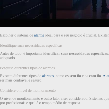
Escolher o sistema de
alarme
ideal para o seu negócio é crucial. Exist
Identifique suas necessidades específicas
Antes de tudo, é importante
identificar suas necessidades específicas
adequado.
Pesquise diferentes tipos de alarmes
Existem diferentes tipos de
alarmes
, como os
sem fio
e os
com fio
.
Ala
ser mais confiável e seguro.
Considere o nível de monitoramento
O nível de monitoramento é outro fator a ser considerado. Sistemas 
por profissionais e qual é o tempo médio de resposta.