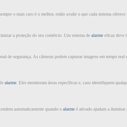
empre o mais caro é o melhor, então avalie o que cada sistema oferece
ximizar a proteção do seu comércio. Um sistema de
alarme
eficaz deve t
onal de segurança. As câmeras podem capturar imagens em tempo real 
 de
alarme
. Eles monitoram áreas específicas e, caso identifiquem qua
 acendem automaticamente quando o
alarme
é ativado ajudam a iluminar á