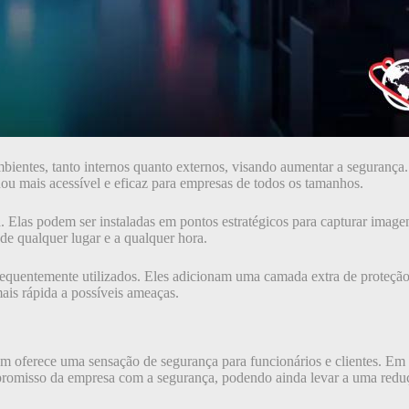
mbientes, tanto internos quanto externos, visando aumentar a seguranç
rnou mais acessível e eficaz para empresas de todos os tamanhos.
las podem ser instaladas em pontos estratégicos para capturar imagens
de qualquer lugar e a qualquer hora.
requentemente utilizados. Eles adicionam uma camada extra de proteçã
ais rápida a possíveis ameaças.
m oferece uma sensação de segurança para funcionários e clientes. Em 
promisso da empresa com a segurança, podendo ainda levar a uma redu