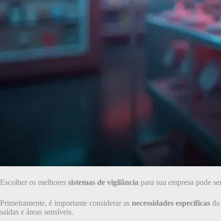
Escolher os melhores
sistemas de vigilância
para sua empresa pode ser
Primeiramente, é importante considerar as
necessidades específicas
da 
saídas e áreas sensíveis.