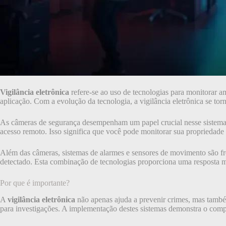
Vigilância eletrônica
refere-se ao uso de tecnologias para monitorar a
aplicação. Com a evolução da tecnologia, a vigilância eletrônica se to
As câmeras de segurança desempenham um papel crucial nesse sistema. E
acesso remoto. Isso significa que você pode monitorar sua propriedade 
Além das câmeras, sistemas de alarmes e sensores de movimento são f
detectado. Esta combinação de tecnologias proporciona uma resposta m
Por que é importante?
A
vigilância eletrônica
não apenas ajuda a prevenir crimes, mas també
para investigações. A implementação destes sistemas demonstra o com