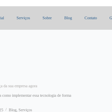
ial
Serviços
Sobre
Blog
Contato
G
nça da sua empresa agora
bra como implementar essa tecnologia de forma
25
Blog
,
Serviços