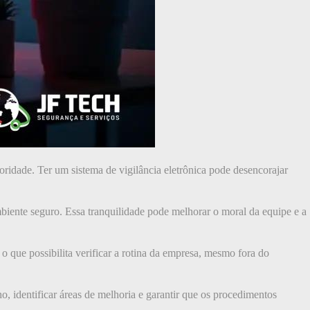
ridade. Ter um sistema de vigilância eletrônica pode desencorajar
biente seguro. Essa tranquilidade pode melhorar o moral da equipe e a
 que possibilita verificar a rotina da empresa, mesmo fora do
, identificar áreas de melhoria e garantir que os procedimentos