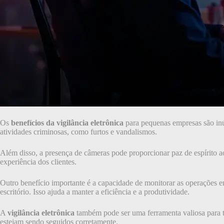
Os
benefícios da vigilância eletrônica
para pequenas empresas são inúm
atividades criminosas, como furtos e vandalismos.
Além disso, a presença de câmeras pode proporcionar paz de espírito a
experiência dos clientes.
Outro benefício importante é a capacidade de monitorar as operações em
escritório. Isso ajuda a manter a eficiência e a produtividade.
A
vigilância eletrônica
também pode ser uma ferramenta valiosa para tr
estejam sendo seguidos corretamente.