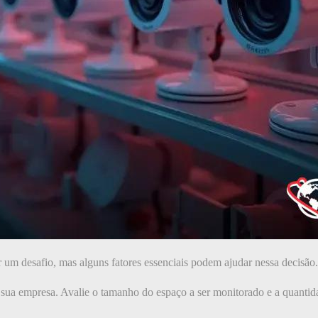
 um desafio, mas alguns fatores essenciais podem ajudar nessa decisão.
sua empresa. Avalie o tamanho do espaço a ser monitorado e a quantida