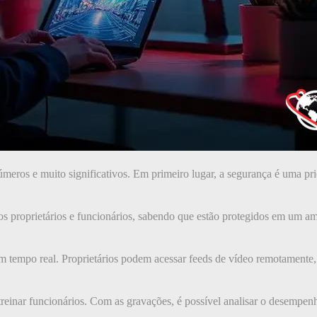
eros e muito significativos. Em primeiro lugar, a segurança é uma prio
os proprietários e funcionários, sabendo que estão protegidos em um am
 tempo real. Proprietários podem acessar feeds de vídeo remotamente, o
einar funcionários. Com as gravações, é possível analisar o desempenho