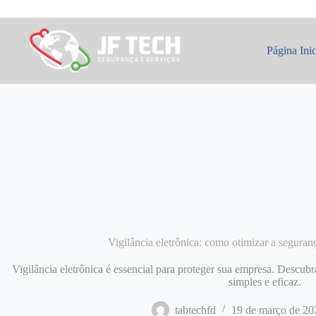
Pular
para
o
conteúdo
Página Inic
Vigilância eletrônica: como otimizar a segura
Vigilância eletrônica é essencial para proteger sua empresa. Descu
simples e eficaz.
tabtechfd
19 de março de 20