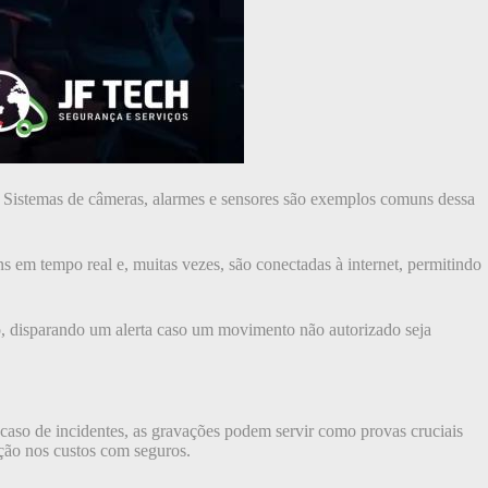
a. Sistemas de câmeras, alarmes e sensores são exemplos comuns dessa
 em tempo real e, muitas vezes, são conectadas à internet, permitindo
o, disparando um alerta caso um movimento não autorizado seja
caso de incidentes, as gravações podem servir como provas cruciais
ção nos custos com seguros.