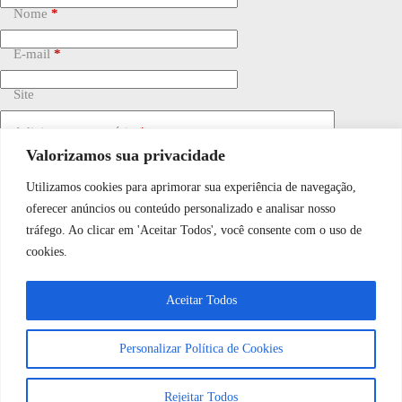
Nome
*
E-mail
*
Site
Adicionar comentário
*
Valorizamos sua privacidade
Utilizamos cookies para aprimorar sua experiência de navegação,
WhatsApp JF Tech
oferecer anúncios ou conteúdo personalizado e analisar nosso
tráfego. Ao clicar em 'Aceitar Todos', você consente com o uso de
cookies.
Vamos conversar e descobrir como
Salvar meu nome, e-mail e site neste navegador para a
próxima vez que eu comentar.
Aceitar Todos
podemos ajudá-lo hoje?
Personalizar Política de Cookies
Publicar comentário
Abrir bate-papo
Rejeitar Todos