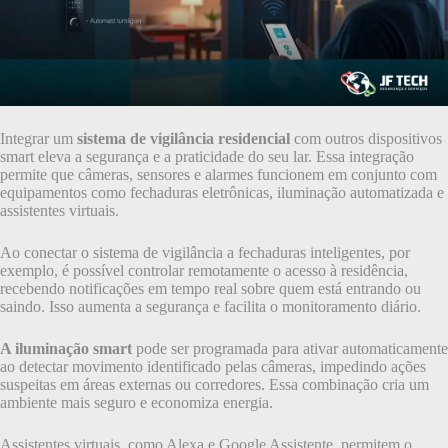
Integrar um
sistema de vigilância residencial
com outros dispositivos
smart eleva a segurança e a praticidade do seu lar. Essa integração
permite que câmeras, sensores e alarmes funcionem em conjunto com
equipamentos como fechaduras eletrônicas, iluminação automatizada e
assistentes virtuais.
Ao conectar o sistema de vigilância a fechaduras inteligentes, por
exemplo, é possível controlar remotamente o acesso à residência,
recebendo notificações em tempo real sobre quem está entrando ou
saindo. Isso aumenta a segurança e facilita o monitoramento diário.
A iluminação smart
pode ser programada para ativar automaticamente
ao detectar movimento identificado pelas câmeras, impedindo ações
suspeitas em áreas externas ou corredores. Essa combinação cria um
ambiente mais seguro e economiza energia.
Assistentes virtuais, como Alexa e Google Assistente, permitem o