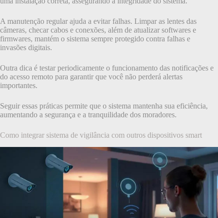
uma instalação correta, assegurando a integridade do sistema.
A manutenção regular ajuda a evitar falhas. Limpar as lentes das
câmeras, checar cabos e conexões, além de atualizar softwares e
firmwares, mantém o sistema sempre protegido contra falhas e
invasões digitais.
Outra dica é testar periodicamente o funcionamento das notificações e
do acesso remoto para garantir que você não perderá alertas
importantes.
Seguir essas práticas permite que o sistema mantenha sua eficiência,
aumentando a segurança e a tranquilidade dos moradores.
Como integrar sistema de vigilância com outros dispositivos smart