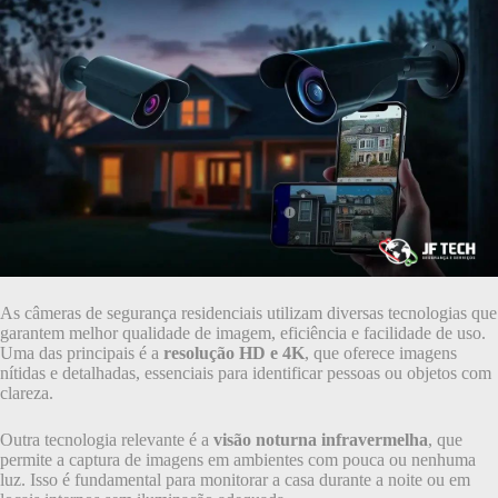
As câmeras de segurança residenciais utilizam diversas tecnologias que
garantem melhor qualidade de imagem, eficiência e facilidade de uso.
Uma das principais é a
resolução HD e 4K
, que oferece imagens
nítidas e detalhadas, essenciais para identificar pessoas ou objetos com
clareza.
Outra tecnologia relevante é a
visão noturna infravermelha
, que
permite a captura de imagens em ambientes com pouca ou nenhuma
luz. Isso é fundamental para monitorar a casa durante a noite ou em