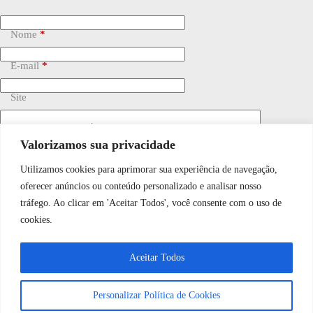
Nome
*
E-mail
*
Site
Adicionar comentário
*
Valorizamos sua privacidade
Utilizamos cookies para aprimorar sua experiência de navegação,
WhatsApp JF Tech
oferecer anúncios ou conteúdo personalizado e analisar nosso
tráfego. Ao clicar em 'Aceitar Todos', você consente com o uso de
cookies.
Vamos conversar e descobrir como
Salvar meu nome, e-mail e site neste navegador para a
próxima vez que eu comentar.
Aceitar Todos
podemos ajudá-lo hoje?
Personalizar Política de Cookies
Publicar comentário