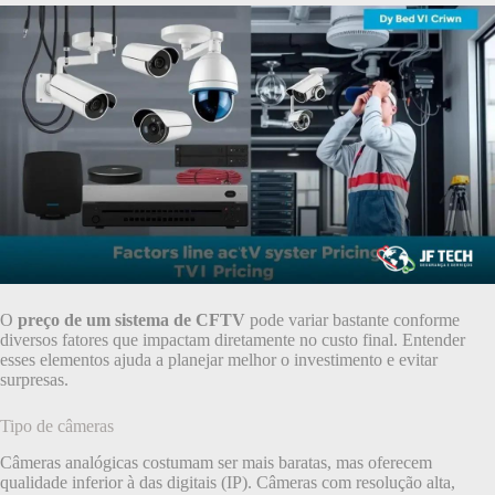
O
preço de um sistema de CFTV
pode variar bastante conforme
diversos fatores que impactam diretamente no custo final. Entender
esses elementos ajuda a planejar melhor o investimento e evitar
surpresas.
Tipo de câmeras
Câmeras analógicas costumam ser mais baratas, mas oferecem
qualidade inferior à das digitais (IP). Câmeras com resolução alta,