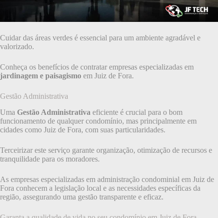
Cuidar das áreas verdes é essencial para um ambiente agradável e
valorizado.
Conheça os benefícios de contratar empresas especializadas em
jardinagem e paisagismo
em Juiz de Fora.
Gestão Administrativa
Uma
Gestão Administrativa
eficiente é crucial para o bom
funcionamento de qualquer condomínio, mas principalmente em
cidades como Juiz de Fora, com suas particularidades.
Terceirizar este serviço garante organização, otimização de recursos e
tranquilidade para os moradores.
As empresas especializadas em administração condominial em Juiz de
Fora conhecem a legislação local e as necessidades específicas da
região, assegurando uma gestão transparente e eficaz.
Garanta a qualidade de vida no seu condomínio em Juiz de Fora