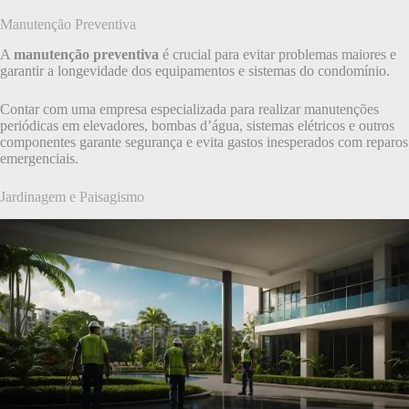
Manutenção Preventiva
A
manutenção preventiva
é crucial para evitar problemas maiores e
garantir a longevidade dos equipamentos e sistemas do condomínio.
Contar com uma empresa especializada para realizar manutenções
periódicas em elevadores, bombas d’água, sistemas elétricos e outros
componentes garante segurança e evita gastos inesperados com reparos
emergenciais.
Jardinagem e Paisagismo