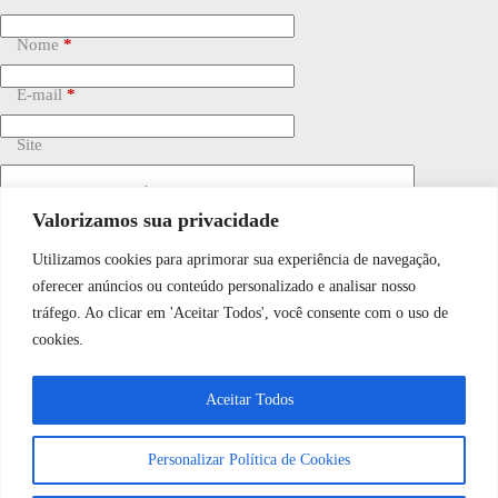
Nome
*
E-mail
*
Site
Adicionar comentário
*
Valorizamos sua privacidade
Utilizamos cookies para aprimorar sua experiência de navegação,
WhatsApp JF Tech
oferecer anúncios ou conteúdo personalizado e analisar nosso
tráfego. Ao clicar em 'Aceitar Todos', você consente com o uso de
cookies.
Vamos conversar e descobrir como
Salvar meu nome, e-mail e site neste navegador para a
próxima vez que eu comentar.
Aceitar Todos
podemos ajudá-lo hoje?
Personalizar Política de Cookies
Publicar comentário