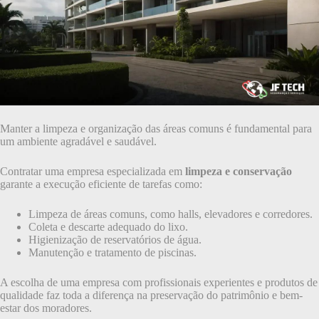
Manter a limpeza e organização das áreas comuns é fundamental para
um ambiente agradável e saudável.
Contratar uma empresa especializada em
limpeza e conservação
garante a execução eficiente de tarefas como:
Limpeza de áreas comuns, como halls, elevadores e corredores.
Coleta e descarte adequado do lixo.
Higienização de reservatórios de água.
Manutenção e tratamento de piscinas.
A escolha de uma empresa com profissionais experientes e produtos de
qualidade faz toda a diferença na preservação do patrimônio e bem-
estar dos moradores.