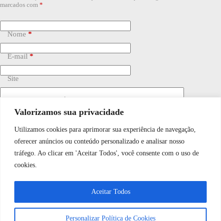
marcados com
*
Nome
*
E-mail
*
Site
Adicionar comentário
*
Valorizamos sua privacidade
Utilizamos cookies para aprimorar sua experiência de navegação,
WhatsApp JF Tech
oferecer anúncios ou conteúdo personalizado e analisar nosso
tráfego. Ao clicar em 'Aceitar Todos', você consente com o uso de
cookies.
Vamos conversar e descobrir como
Salvar meu nome, e-mail e site neste navegador para a
próxima vez que eu comentar.
Aceitar Todos
podemos ajudá-lo hoje?
Personalizar Política de Cookies